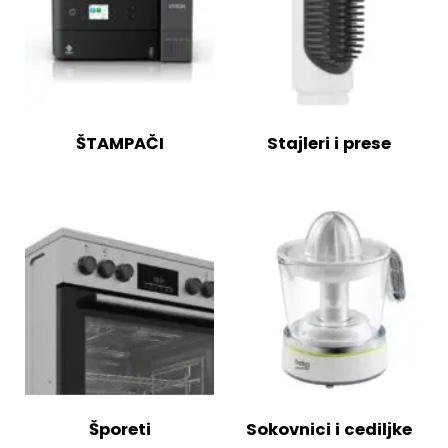
ŠTAMPAČI
Stajleri i prese
Šporeti
Sokovnici i cediljke