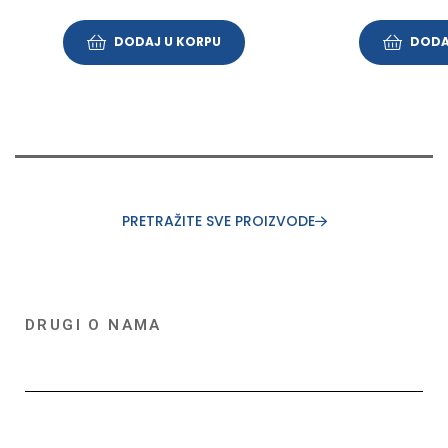
DODAJ U KORPU
DODA
PRETRAŽITE SVE PROIZVODE
DRUGI O NAMA