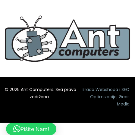
© 2025 Ant Computers. Sva prava
Izrada Webshopa
i
SEO
zadržana.
Optimizacija
,
Geos
Media
Pišite Nam!