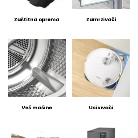
Zaštitna oprema
Zamrzivači
Veš mašine
Usisivači