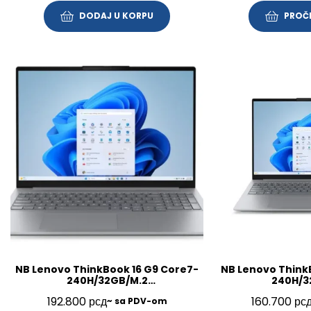
DODAJ U KORPU
PROČI
NB Lenovo ThinkBook 16 G9 Core7-
NB Lenovo Think
240H/32GB/M.2
240H/3
1TB/16″/Win11Pro/SRB/3Y/21US005VYA
512GB/16″/FP/BL/
192.800
рсд
160.700
рс
~ sa PDV-om