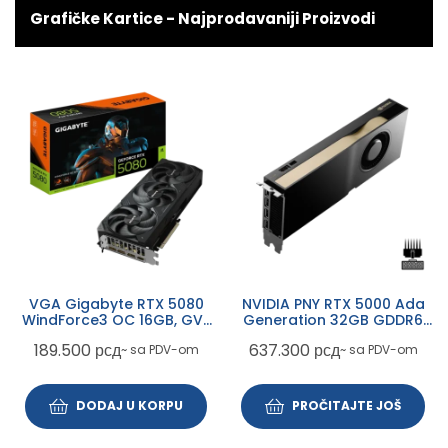
Grafičke Kartice - Najprodavaniji Proizvodi
VGA Gigabyte RTX 5080
NVIDIA PNY RTX 5000 Ada
WindForce3 OC 16GB, GV-
Generation 32GB GDDR6
N5080WF3OC-16GD
ECC 256bit,
189.500
рсд
637.300
рсд
~ sa PDV-om
~ sa PDV-om
VCNRTX5000ADA-SB
DODAJ U KORPU
PROČITAJTE JOŠ