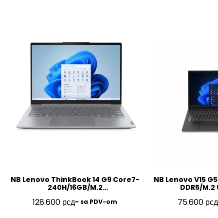
NB Lenovo ThinkBook 14 G9 Core7-
NB Lenovo V15 G5
240H/16GB/M.2
DDR5/M.2 
512GB/14″/FP/BL/SRB/3Y/21UY000NYA
FHD/SRB/3Y
128.600
рсд
75.600
рсд
~ sa PDV-om