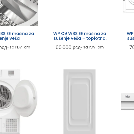
BS EE mašina za
WP C9 WBS EE mašina za
WP 
enje veša
sušenje veša – toplotna
suš
pumpa
рсд
60.000
рсд
7
~ sa PDV-om
~ sa PDV-om