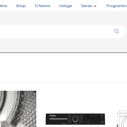
etna
Shop
O Nama
Usluge
Servis
Programir