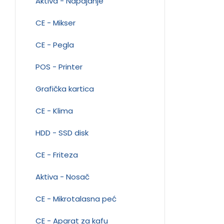
Aktiva - Napajanje
CE - Mikser
CE - Pegla
POS - Printer
Grafička kartica
CE - Klima
HDD - SSD disk
CE - Friteza
Aktiva - Nosač
CE - Mikrotalasna peć
CE - Aparat za kafu