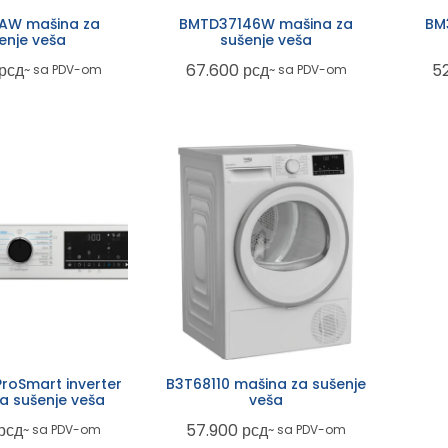
 PAW mašina za
BMTD37146W mašina za
BM
enje veša
sušenje veša
рсд
67.600
рсд
5
~ sa PDV-om
~ sa PDV-om
roSmart inverter
B3T68110 mašina za sušenje
a sušenje veša
veša
рсд
57.900
рсд
~ sa PDV-om
~ sa PDV-om