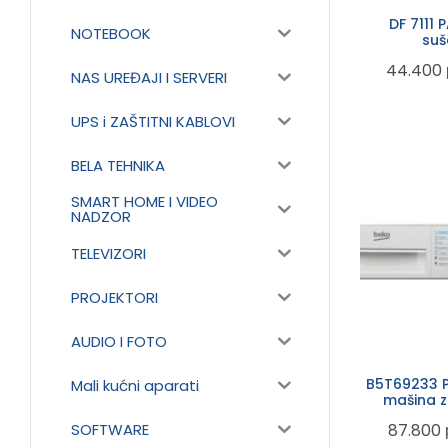
DF 7111
NOTEBOOK
suš
44.400
NAS UREĐAJI I SERVERI
UPS i ZAŠTITNI KABLOVI
BELA TEHNIKA
SMART HOME I VIDEO
NADZOR
TELEVIZORI
PROJEKTORI
AUDIO I FOTO
B5T69233 P
Mali kućni aparati
mašina z
SOFTWARE
87.800