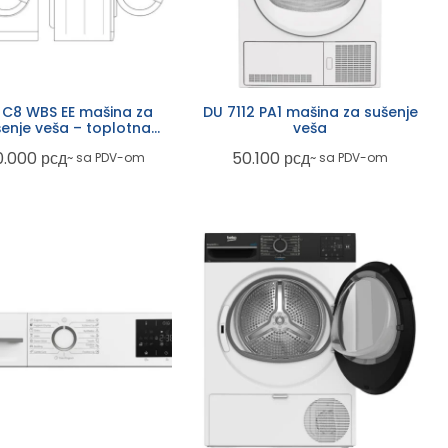
C8 WBS EE mašina za
DU 7112 PA1 mašina za sušenje
enje veša – toplotna
veša
pumpa
0.000
рсд
50.100
рсд
~ sa PDV-om
~ sa PDV-om