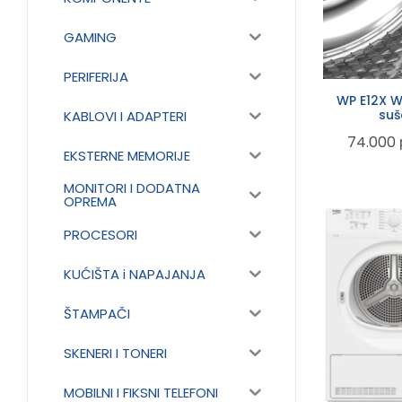
GAMING
PERIFERIJA
WP E12X W
suš
KABLOVI I ADAPTERI
74.000
EKSTERNE MEMORIJE
MONITORI I DODATNA
OPREMA
PROCESORI
KUĆIŠTA i NAPAJANJA
ŠTAMPAČI
SKENERI I TONERI
MOBILNI I FIKSNI TELEFONI