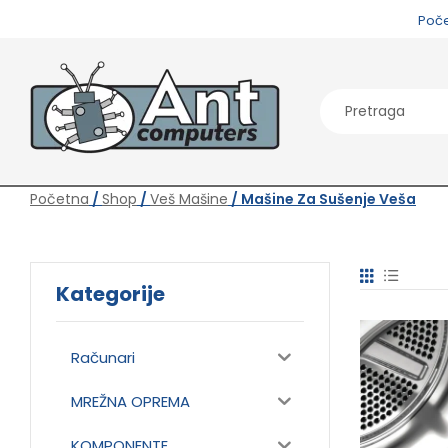
Poč
Početna
/
Shop
/
Veš Mašine
/ Mašine Za Sušenje Veša
Kategorije
Računari
MREŽNA OPREMA
KOMPONENTE