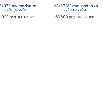
3T372E0W mašina za
BM3T37239WBB mašina za
sušenje veša
sušenje veša
2.000
рсд
69.600
рсд
~ sa PDV-om
~ sa PDV-om