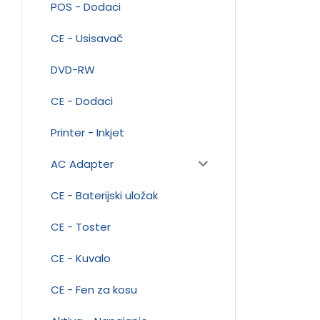
POS - Dodaci
CE - Usisavač
DVD-RW
CE - Dodaci
Printer - Inkjet
AC Adapter
CE - Baterijski uložak
CE - Toster
CE - Kuvalo
CE - Fen za kosu