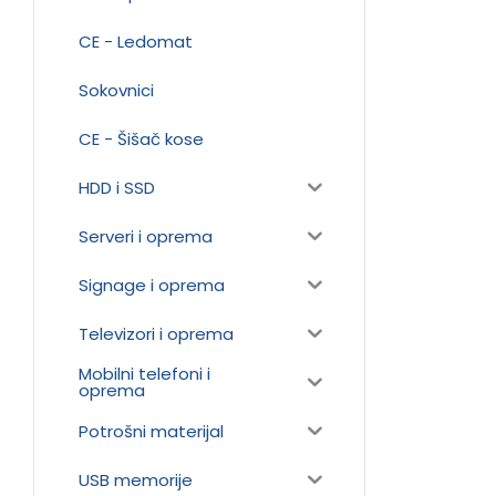
CE - Ledomat
Sokovnici
CE - Šišač kose
HDD i SSD
Serveri i oprema
Signage i oprema
Televizori i oprema
Mobilni telefoni i
oprema
Potrošni materijal
USB memorije