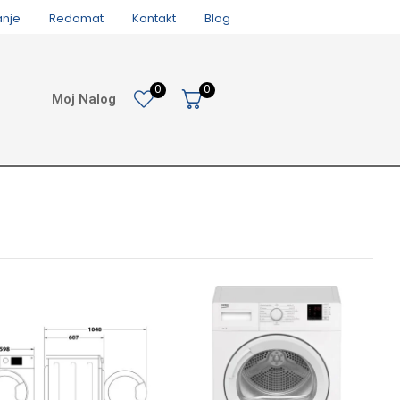
anje
Redomat
Kontakt
Blog
0
0
Moj Nalog