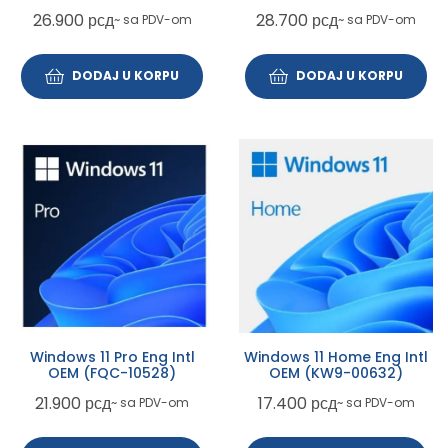
26.900
рсд
28.700
рсд
~ sa PDV-om
~ sa PDV-om
DODAJ U KORPU
DODAJ U KORPU
Windows 11 Pro Eng Intl
Windows 11 Home Eng Intl
OEM (FQC-10528)
OEM (KW9-00632)
21.900
рсд
17.400
рсд
~ sa PDV-om
~ sa PDV-om