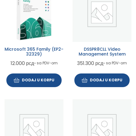
Microsoft 365 Family (EP2-
DSSPR8CLL Video
32329)
Management System
12.000
рсд
351.300
рсд
~ sa PDV-om
~ sa PDV-om
DODAJ U KORPU
DODAJ U KORPU