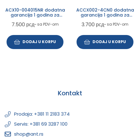
ACX10-004015NR dodatna
ACCX002-4CN0 dodatna
garancija 1 godina za
garancija 1 godina za
gaming laptopove
consumer laptopove
7.500
рсд
3.700
рсд
~ sa PDV-om
~ sa PDV-om
DODAJ U KORPU
DODAJ U KORPU
Kontakt
Prodaja: +381 11 2183 374
Servis: +381 69 3287 100
shop@ant.rs