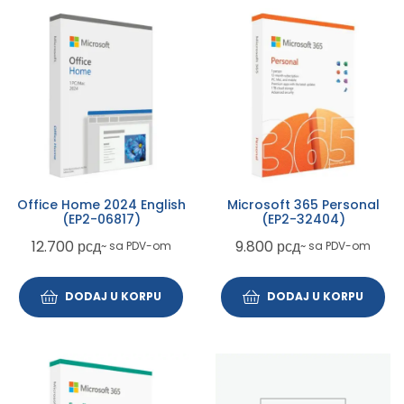
Office Home 2024 English
Microsoft 365 Personal
(EP2-06817)
(EP2-32404)
12.700
рсд
9.800
рсд
~ sa PDV-om
~ sa PDV-om
DODAJ U KORPU
DODAJ U KORPU