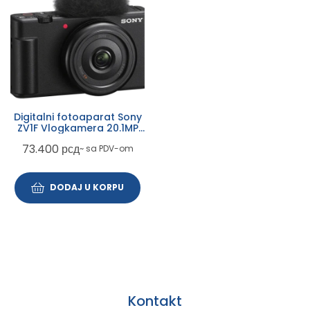
Digitalni fotoaparat Sony
ZV1F Vlogkamera 20.1MP
4K 20mm black
73.400
рсд
~ sa PDV-om
DODAJ U KORPU
Kontakt