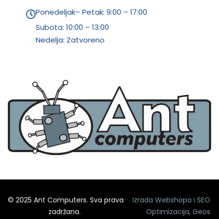
Ponedeljak– Petak: 9:00 – 17:00
Subota:
10:00 – 13:00
Nedelja: Zatvoreno
© 2025 Ant Computers. Sva prava
Izrada Webshopa
i
SEO
zadržana.
Optimizacija
,
Geos