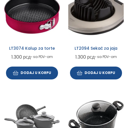
LT3074 Kalup za torte
LT2094 Sekač za jaja
1.300
рсд
1.300
рсд
~ sa PDV-om
~ sa PDV-om
DODAJ U KORPU
DODAJ U KORPU