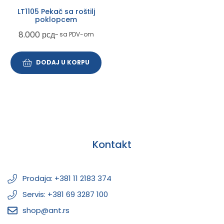
LT1105 Pekač sa roštilj
poklopcem
8.000
рсд
~ sa PDV-om
DODAJ U KORPU
Kontakt
Prodaja: +381 11 2183 374
Servis: +381 69 3287 100
shop@ant.rs