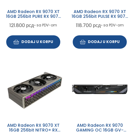
AMD Radeon RX 9070 XT
AMD Radeon RX 9070 XT
16GB 256bit PURE RX 9070
16GB 256bit PULSE RX 9070
XT GAMING OC 16GB
XT GAMING 16GB (11348-
121.800
рсд
118.700
рсд
~ sa PDV-om
~ sa PDV-om
(11348-02-20G) grafička
03-20G) grafička karta
karta
DODAJ U KORPU
DODAJ U KORPU
AMD Radeon RX 9070 XT
AMD Radeon RX 9070
16GB 256bit NITRO+ RX
GAMING OC 16GB GV-