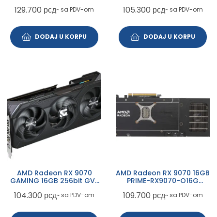
9070 XT GAMING OC 16GB
R9070GAMING OC-16GD
129.700
рсд
105.300
рсд
~ sa PDV-om
~ sa PDV-om
(11348-01-20G) grafička
rev. 1.0 grafička karta
karta
DODAJ U KORPU
DODAJ U KORPU
AMD Radeon RX 9070
AMD Radeon RX 9070 16GB
GAMING 16GB 256bit GV-
PRIME-RX9070-O16G
R9070GAMING-16GD rev.
grafička karta
104.300
рсд
109.700
рсд
~ sa PDV-om
~ sa PDV-om
1.0 grafička karta