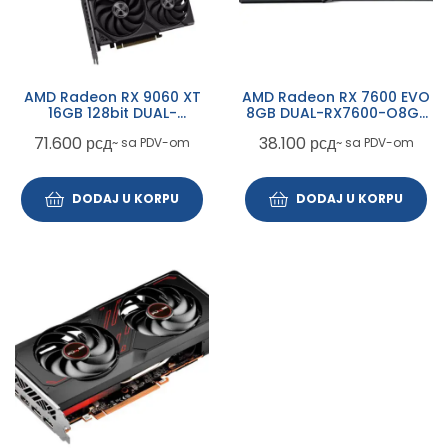
AMD Radeon RX 9060 XT
AMD Radeon RX 7600 EVO
16GB 128bit DUAL-
8GB DUAL-RX7600-O8G-
RX9060XT-16G grafička
EVO grafička karta
71.600
рсд
38.100
рсд
~ sa PDV-om
~ sa PDV-om
karta
DODAJ U KORPU
DODAJ U KORPU