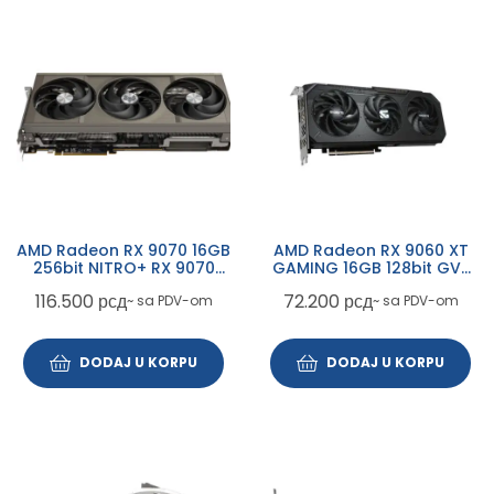
AMD Radeon RX 9070 16GB
AMD Radeon RX 9060 XT
256bit NITRO+ RX 9070
GAMING 16GB 128bit GV-
GAMING OC 16GB (11349-
R9060XTGAMING OC-16GD
116.500
рсд
72.200
рсд
~ sa PDV-om
~ sa PDV-om
01-20G) grafička karta
rev. 1.0 grafička karta
DODAJ U KORPU
DODAJ U KORPU