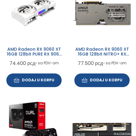
AMD Radeon RX 9060 XT
AMD Radeon RX 9060 XT
16GB 128bit PURE RX 9060
16GB 128bit NITRO+ RX
XT GAMING OC 16GB
9060 XT GAMING OC 16GB
74.400
рсд
77.500
рсд
~ sa PDV-om
~ sa PDV-om
(11350-02-20G) grafička
(11350-01-20G) grafička
karta
karta
DODAJ U KORPU
DODAJ U KORPU