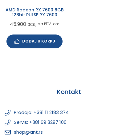
AMD Radeon RX 7600 8GB
128bit PULSE RX 7600
GAMING OC 8GB (11324-
45.900
рсд
~ sa PDV-om
01-20G) grafička karta
DODAJ U KORPU
Kontakt
Prodaja: +381 11 2183 374
Servis: +381 69 3287 100
shop@ant.rs