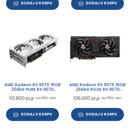
DODAJ U KORPU
DODAJ U KORPU
AMD Radeon RX 9070 16GB
AMD Radeon RX 9070 16GB
256bit PURE RX 9070
256bit PULSE RX 9070
GAMING OC 16GB (11349-
GAMING 16GB (11349-03-
110.800
рсд
106.000
рсд
~ sa PDV-om
~ sa PDV-om
02-20G) grafička karta
20G) grafička karta
DODAJ U KORPU
DODAJ U KORPU