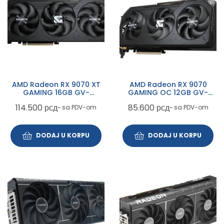
AMD Radeon RX 9070 XT
AMD Radeon RX 9070
GAMING 16GB GV-
GAMING OC 12GB GV-
R9070XTGAMING-16GD
R907GREGAMING OC-
114.500
рсд
85.600
рсд
~ sa PDV-om
~ sa PDV-om
rev. 1.0 grafička karta
12GD rev. 1.0 grafička
karta
DODAJ U KORPU
DODAJ U KORPU