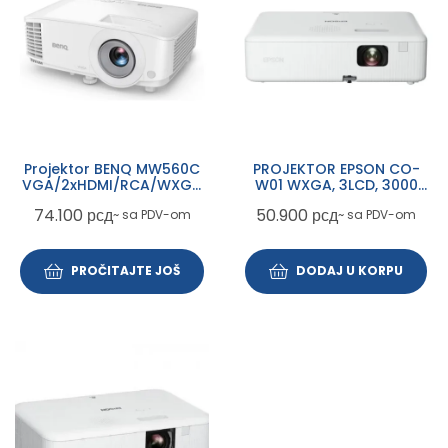
Projektor BENQ MW560C
PROJEKTOR EPSON CO-
VGA/2xHDMI/RCA/WXGA
W01 WXGA, 3LCD, 3000
1280×800
lumen, HDMI
74.100
рсд
50.900
рсд
~ sa PDV-om
~ sa PDV-om
PROČITAJTE JOŠ
DODAJ U KORPU