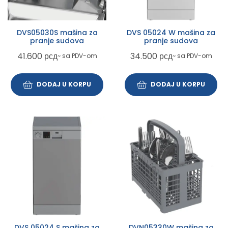
DVS05030S mašina za
DVS 05024 W mašina za
pranje sudova
pranje sudova
41.600
рсд
34.500
рсд
~ sa PDV-om
~ sa PDV-om
DODAJ U KORPU
DODAJ U KORPU
DVS 05024 S mašina za
DVN05330W mašina za