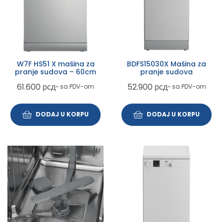
W7F HS51 X mašina za
BDFS15030X Mašina za
pranje sudova – 60cm
pranje sudova
61.600
рсд
52.900
рсд
~ sa PDV-om
~ sa PDV-om
DODAJ U KORPU
DODAJ U KORPU