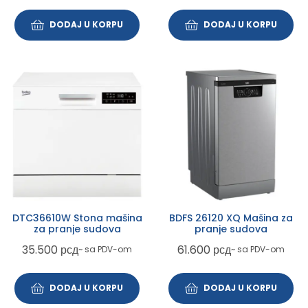
DODAJ U KORPU
DODAJ U KORPU
DTC36610W Stona mašina
BDFS 26120 XQ Mašina za
za pranje sudova
pranje sudova
35.500
рсд
61.600
рсд
~ sa PDV-om
~ sa PDV-om
DODAJ U KORPU
DODAJ U KORPU