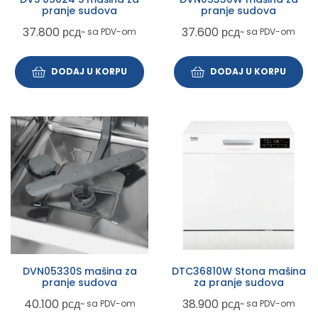
pranje sudova
pranje sudova
37.800
рсд
37.600
рсд
~ sa PDV-om
~ sa PDV-om
DODAJ U KORPU
DODAJ U KORPU
DVN05330S mašina za
DTC36810W Stona mašina
pranje sudova
za pranje sudova
40.100
рсд
38.900
рсд
~ sa PDV-om
~ sa PDV-om