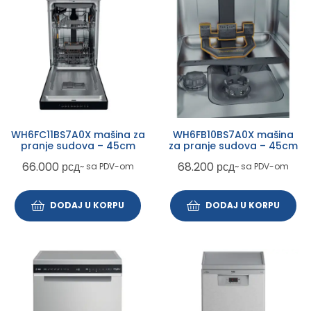
WH6FC11BS7A0X mašina za
WH6FB10BS7A0X mašina
pranje sudova – 45cm
za pranje sudova – 45cm
66.000
рсд
68.200
рсд
~ sa PDV-om
~ sa PDV-om
DODAJ U KORPU
DODAJ U KORPU