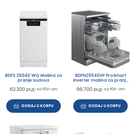
BDFS 26040 WQ Mašina za
BDFN26540XP ProSmart
pranje sudova
inverter mašina za pranje
sudova
62.300
рсд
66.700
рсд
~ sa PDV-om
~ sa PDV-om
DODAJ U KORPU
DODAJ U KORPU