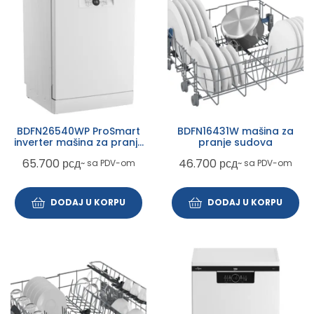
BDFN26540WP ProSmart
BDFN16431W mašina za
inverter mašina za pranje
pranje sudova
sudova
65.700
рсд
46.700
рсд
~ sa PDV-om
~ sa PDV-om
DODAJ U KORPU
DODAJ U KORPU