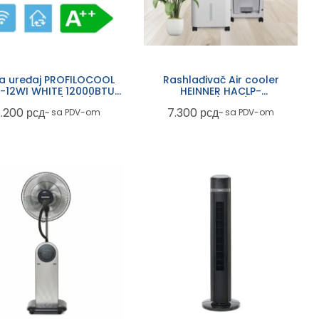
a uređaj PROFILOCOOL
Rashlađivač Air cooler
-12WI WHITE 12000BTU
HEINNER HACLP-
nverter Wifi/Bela/Smile
M53WH/50W/4,8l
1.200
рсд
7.300
рсд
~ sa PDV-om
~ sa PDV-om