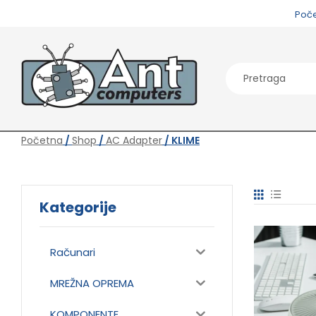
Poč
Početna
/
Shop
/
AC Adapter
/ KLIME
Kategorije
Računari
MREŽNA OPREMA
KOMPONENTE