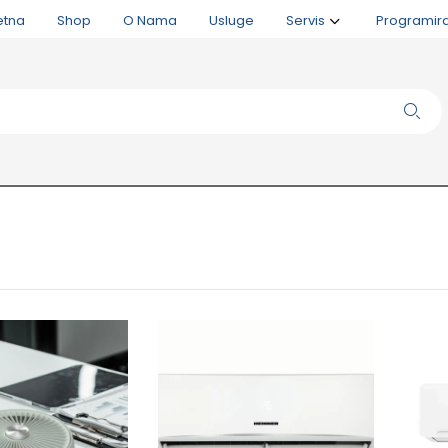
etna
Shop
O Nama
Usluge
Servis
Programir