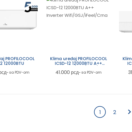
đaj PROFILOCOOL
Klima uređaj PROFILOCOOL
Klim
2 12000BTU
ICSD-12 12000BTU A++
IC
Inverter Wifi/GSJ/iFeel/Crna
рсд
41.000
рсд
3
~ sa PDV-om
~ sa PDV-om
1
2