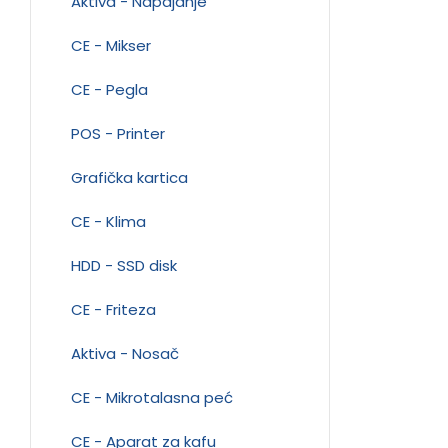
Aktiva - Napajanje
CE - Mikser
CE - Pegla
POS - Printer
Grafička kartica
CE - Klima
HDD - SSD disk
CE - Friteza
Aktiva - Nosač
CE - Mikrotalasna peć
CE - Aparat za kafu