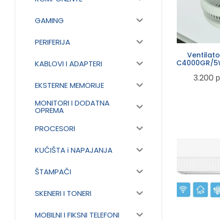
GAMING
PERIFERIJA
Ventilat
LC4000GR/5
KABLOVI I ADAPTERI
C/
3.200
р
EKSTERNE MEMORIJE
MONITORI I DODATNA
OPREMA
PROCESORI
KUĆIŠTA i NAPAJANJA
ŠTAMPAČI
SKENERI I TONERI
MOBILNI I FIKSNI TELEFONI