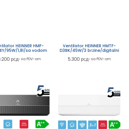
tilator HEINNER HMF-
Ventilator HEINNER HMTF-
EY/95W/1,8l/sa vodom
D3BK/45W/3 brzine/digitalni
0.200
рсд
5.300
рсд
~ sa PDV-om
~ sa PDV-om