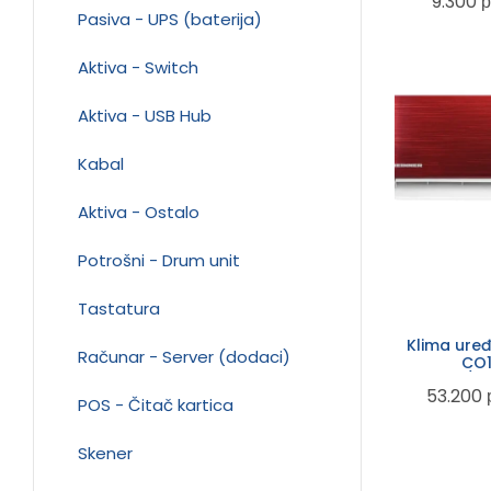
9.300
р
Pasiva - UPS (baterija)
Aktiva - Switch
Aktiva - USB Hub
Kabal
Aktiva - Ostalo
Potrošni - Drum unit
Tastatura
Klima ure
Računar - Server (dodaci)
CO
12000BTU/In
53.200
POS - Čitač kartica
Skener