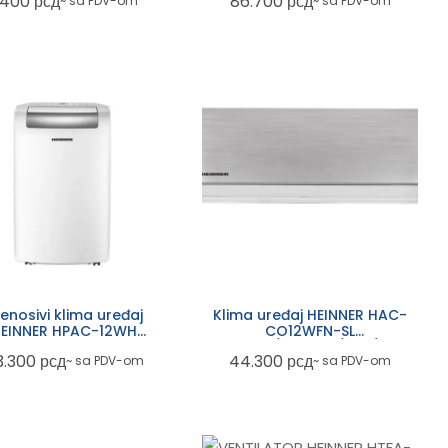
.400
рсд
86.700
рсд
~ sa PDV-om
~ sa PDV-om
enosivi klima uređaj
Klima uređaj HEINNER HAC-
EINNER HPAC-12WH
CO12WFN-SL
12000BTU
12000BTU/Inverter/WiFi/Silver
3.300
рсд
44.300
рсд
~ sa PDV-om
~ sa PDV-om