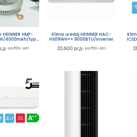
or HEINNER HMF-
Klima uređaj HEINNER HAC-
Klim
W/4000mAh/type-
HS09WH++ 9000BTU/Inverter
ICSD
sklopivi
A++ I
сд
32.600
рсд
3
~ sa PDV-om
~ sa PDV-om