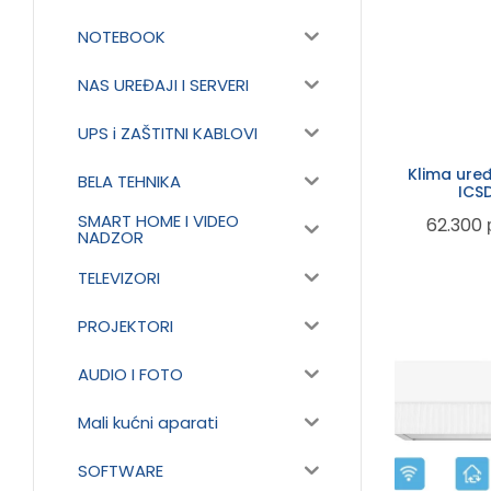
NOTEBOOK
NAS UREĐAJI I SERVERI
UPS i ZAŠTITNI KABLOVI
Klima ure
BELA TEHNIKA
ICS
WHITE1
SMART HOME I VIDEO
62.300
Inverter
NADZOR
TELEVIZORI
PROJEKTORI
AUDIO I FOTO
Mali kućni aparati
SOFTWARE