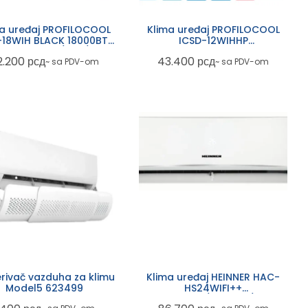
a uređaj PROFILOCOOL
Klima uređaj PROFILOCOOL
-18WIH BLACK 18000BTU
ICSD-12WIHHP
Inverter Wifi/GSJ/iFeel
WHITE12000BTU A++
2.200
рсд
43.400
рсд
~ sa PDV-om
~ sa PDV-om
InverterWifi/GSJ/plasma
rivač vazduha za klimu
Klima uređaj HEINNER HAC-
Model5 623499
HS24WIFI++
24000BTU/Inverter/WiFi