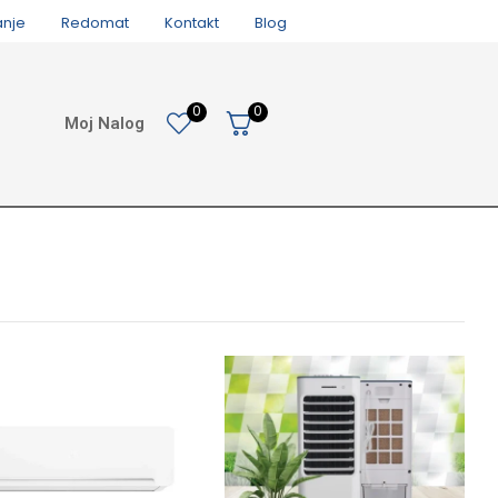
anje
Redomat
Kontakt
Blog
0
0
Moj Nalog