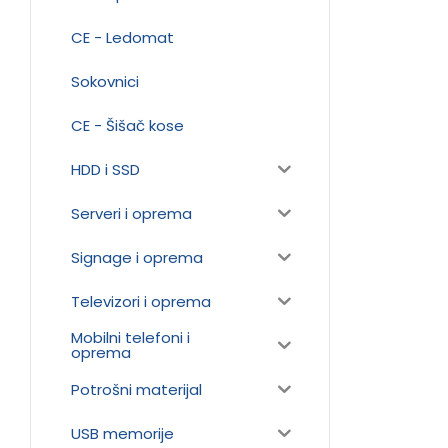
CE - Ledomat
Sokovnici
CE - Šišač kose
HDD i SSD
Serveri i oprema
Signage i oprema
Televizori i oprema
Mobilni telefoni i
oprema
Potrošni materijal
USB memorije