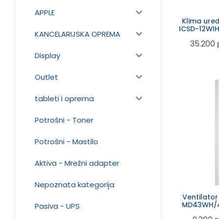
APPLE
Klima ure
ICSD-12WIH
KANCELARIJSKA OPREMA
A++ Invert
35.200
Display
Outlet
tableti i oprema
Potrošni - Toner
Potrošni - Mastilo
Aktiva - Mrežni adapter
Nepoznata kategorija
Ventilato
MD43WH/4
Pasiva - UPS