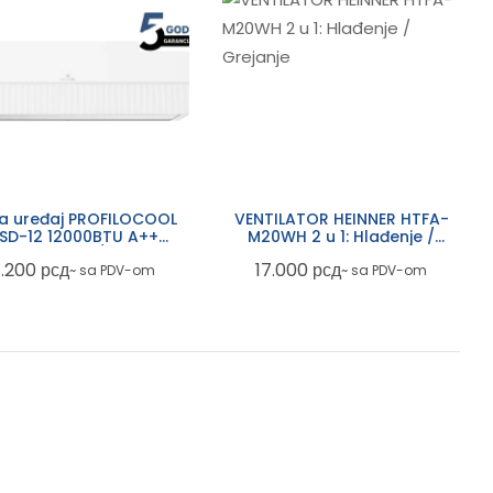
a uređaj PROFILOCOOL
VENTILATOR HEINNER HTFA-
SD-12 12000BTU A++
M20WH 2 u 1: Hlađenje /
Inverter Wifi/Bela
Grejanje
1.200
рсд
17.000
рсд
~ sa PDV-om
~ sa PDV-om