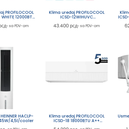
đaj PROFILOCOOL
Klima uređaj PROFILOCOOL
Klim
 WHITE 12000BTU
ICSD-12WIHUVC
ICSD
er Wifi/GSJ/iFeel
WHITE12000BTU A++
A++ 
рсд
43.400
рсд
6
~ sa PDV-om
~ sa PDV-om
InverterWifi/GSJ/UVC/4D
r HEINNER HACLP-
Klima uređaj PROFILOCOOL
Usme
5W/4,5l/cooler
ICSD-18 18000BTU A++
Inverter Wifi/Bela