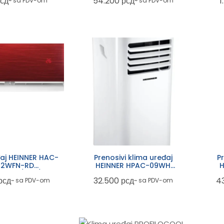
сд
54.200
рсд
1
~ sa PDV-om
~ sa PDV-om
đaj HEINNER HAC-
Prenosivi klima uređaj
Pr
12WFN-RD
HEINNER HPAC-09WH
H
verter/WiFi/Crvena
9000BTU
рсд
32.500
рсд
4
~ sa PDV-om
~ sa PDV-om