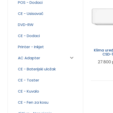
POS - Dodaci
CE - Usisavač
DVD-RW
CE - Dodaci
Printer - Inkjet
Klima ure
CSD-1
AC Adapter
27.800
CE - Baterijski uložak
CE - Toster
CE - Kuvalo
CE - Fen za kosu