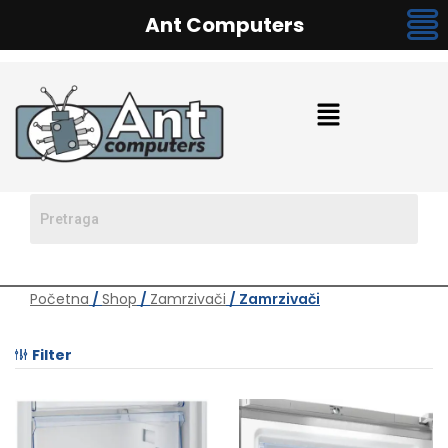
Ant Computers
Početna
/
Shop
/
Zamrzivači
/ Zamrzivači
Filter