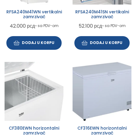
RFSA240M41WN vertikalni
RFSA240M41SN vertikalni
zamrzivač
zamrzivač
42.000
рсд
52.100
рсд
~ sa PDV-om
~ sa PDV-om
DODAJ U KORPU
DODAJ U KORPU
CF380EWN horizontalni
CF316EWN horizontalni
zamrzivač
zamrzivač