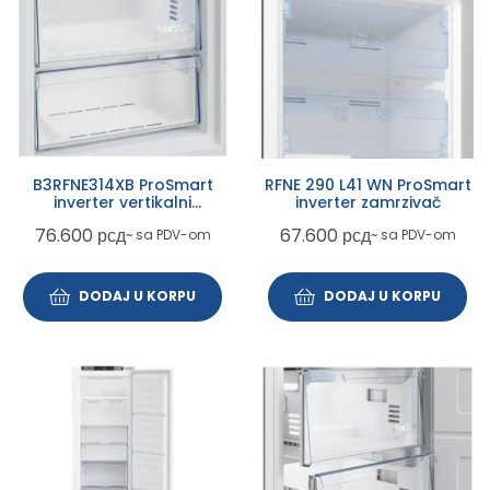
B3RFNE314XB ProSmart
RFNE 290 L41 WN ProSmart
inverter vertikalni
inverter zamrzivač
zamrzivač
76.600
рсд
67.600
рсд
~ sa PDV-om
~ sa PDV-om
DODAJ U KORPU
DODAJ U KORPU