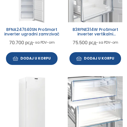
BFNA247E40SN ProSmart
B3RFNE314W ProSmart
inverter ugradni zamrzivač
inverter vertikalni
zamrzivač
70.700
рсд
75.500
рсд
~ sa PDV-om
~ sa PDV-om
DODAJ U KORPU
DODAJ U KORPU