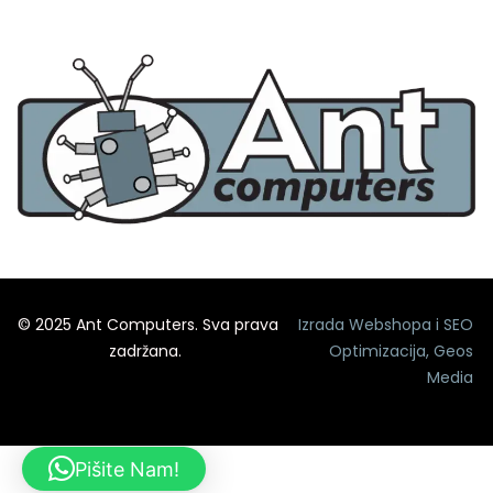
© 2025 Ant Computers. Sva prava
Izrada Webshopa
i
SEO
zadržana.
Optimizacija
,
Geos
Media
Pišite Nam!