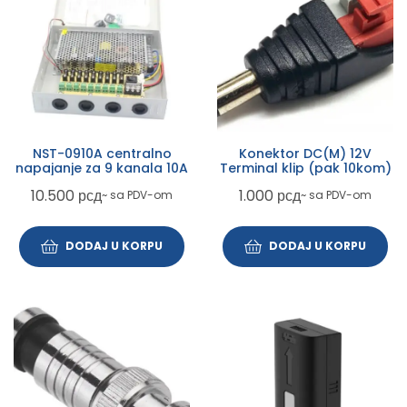
NST-0910A centralno
Konektor DC(M) 12V
napajanje za 9 kanala 10A
Terminal klip (pak 10kom)
10.500
рсд
1.000
рсд
~ sa PDV-om
~ sa PDV-om
DODAJ U KORPU
DODAJ U KORPU