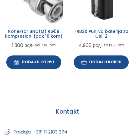
Konektor BNC(M) RG59
FRB20 Punjiva baterija za
kompresioni (pak 10 kom)
Cell 2
1.300
рсд
4.900
рсд
~ sa PDV-om
~ sa PDV-om
DODAJ U KORPU
DODAJ U KORPU
Kontakt
Prodaja: +381 11 2183 374