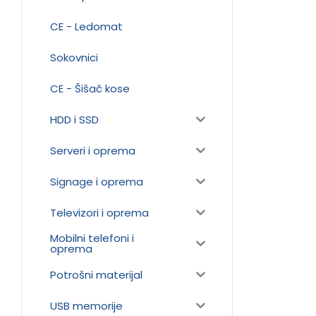
CE - Ledomat
Sokovnici
CE - Šišač kose
HDD i SSD
Serveri i oprema
Signage i oprema
Televizori i oprema
Mobilni telefoni i
oprema
Potrošni materijal
USB memorije