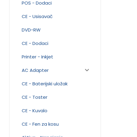
POS - Dodaci
CE - Usisavač
DVD-RW
CE - Dodaci
Printer - Inkjet
AC Adapter
CE - Baterijski uložak
CE - Toster
CE - Kuvalo
CE - Fen za kosu