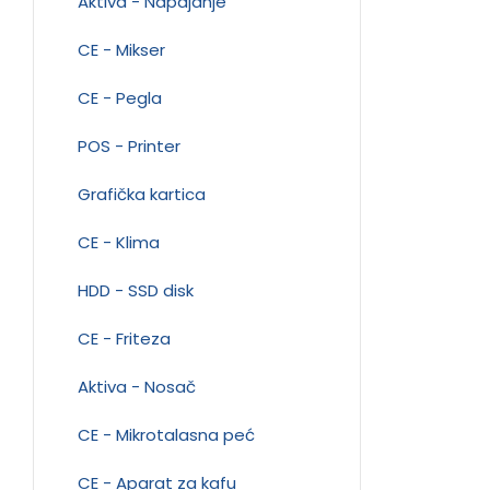
Aktiva - Napajanje
CE - Mikser
CE - Pegla
POS - Printer
Grafička kartica
CE - Klima
HDD - SSD disk
CE - Friteza
Aktiva - Nosač
CE - Mikrotalasna peć
CE - Aparat za kafu