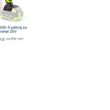
05-0 pištolj za
banje 20V
сд
~ sa PDV-om