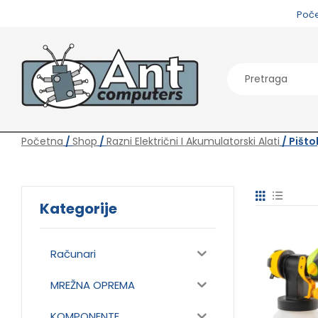
Poč
Početna
/
Shop
/
Razni Električni I Akumulatorski Alati
/ Pišto
Kategorije
Računari
MREŽNA OPREMA
KOMPONENTE