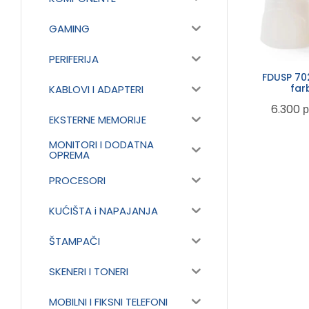
GAMING
PERIFERIJA
FDUSP 702
far
KABLOVI I ADAPTERI
6.300
р
EKSTERNE MEMORIJE
MONITORI I DODATNA
OPREMA
PROCESORI
KUĆIŠTA i NAPAJANJA
ŠTAMPAČI
SKENERI I TONERI
MOBILNI I FIKSNI TELEFONI