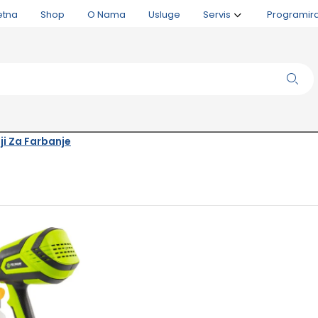
etna
Shop
O Nama
Usluge
Servis
Programir
lji Za Farbanje