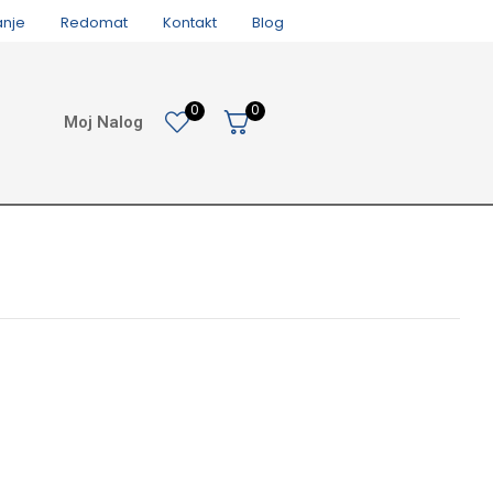
anje
Redomat
Kontakt
Blog
0
0
Moj Nalog