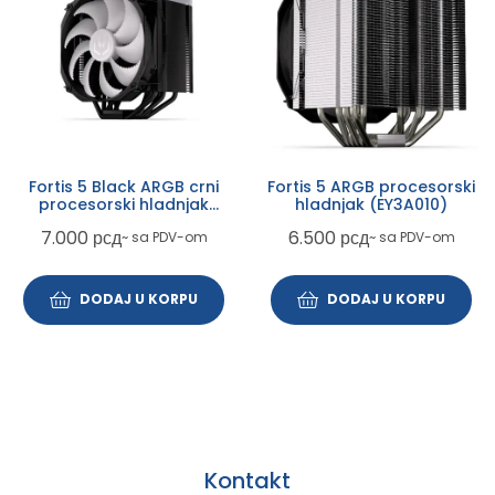
Fortis 5 Black ARGB crni
Fortis 5 ARGB procesorski
procesorski hladnjak
hladnjak (EY3A010)
(EY3A014)
7.000
рсд
6.500
рсд
~ sa PDV-om
~ sa PDV-om
DODAJ U KORPU
DODAJ U KORPU
Kontakt