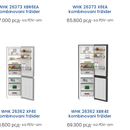
WHK 26373 XBR6EA
WHK 26373 X6EA
ombinovani frižider
kombinovani frižider
7.000
рсд
85.800
рсд
~ sa PDV-om
~ sa PDV-om
WHK 26362 XP4E
WHK 26362 XBR4E
ombinovani frižider
kombinovani frižider
3.800
рсд
69.300
рсд
~ sa PDV-om
~ sa PDV-om