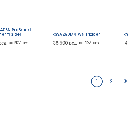
40SN ProSmart
ter frižider
RSSA290M41WN frižider
RS
рсд
38.500
рсд
4
~ sa PDV-om
~ sa PDV-om
1
2