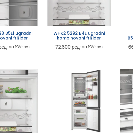
3 B5E1 ugradni
WHK2 5292 B4E ugradni
vani frižider
kombinovani frižider
B5
рсд
72.600
рсд
6
~ sa PDV-om
~ sa PDV-om