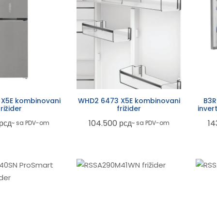
X5E kombinovani
WHD2 6473 X5E kombinovani
B3R
frižider
frižider
inver
рсд
104.500
рсд
14
~ sa PDV-om
~ sa PDV-om