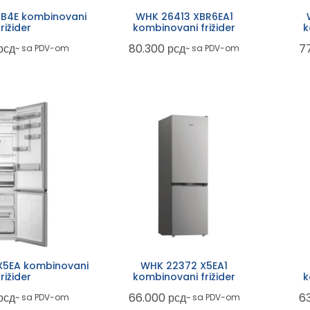
B4E kombinovani
WHK 26413 XBR6EA1
frižider
kombinovani frižider
k
рсд
80.300
рсд
7
~ sa PDV-om
~ sa PDV-om
X5EA kombinovani
WHK 22372 X5EA1
frižider
kombinovani frižider
k
рсд
66.000
рсд
6
~ sa PDV-om
~ sa PDV-om