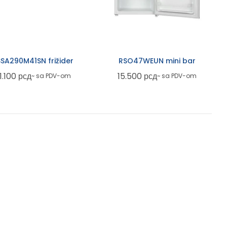
SA290M41SN frižider
RSO47WEUN mini bar
1.100
рсд
15.500
рсд
~ sa PDV-om
~ sa PDV-om