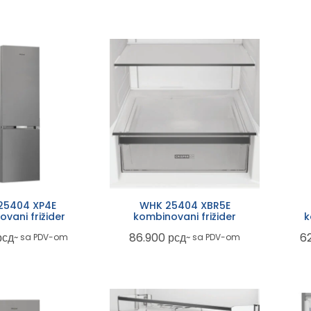
25404 XP4E
WHK 25404 XBR5E
vani frižider
kombinovani frižider
k
рсд
86.900
рсд
6
~ sa PDV-om
~ sa PDV-om