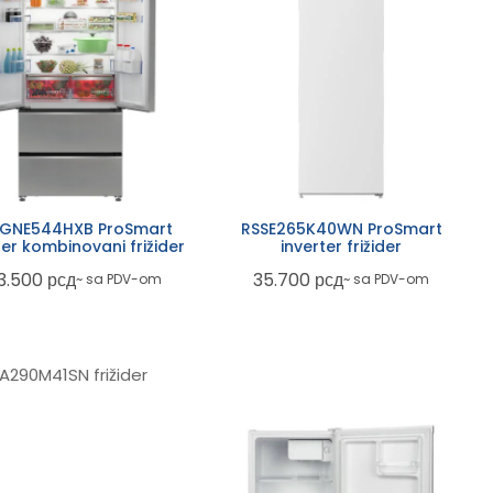
GNE544HXB ProSmart
RSSE265K40WN ProSmart
ter kombinovani frižider
inverter frižider
3.500
рсд
35.700
рсд
~ sa PDV-om
~ sa PDV-om