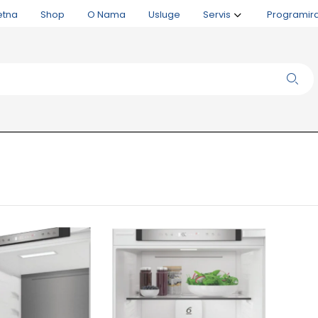
etna
Shop
O Nama
Usluge
Servis
Programir