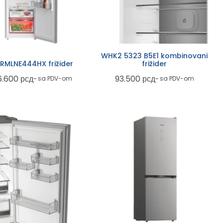
WHK2 5323 B5E1 kombinovani
RMLNE444HX frižider
frižider
6.600
рсд
93.500
рсд
~ sa PDV-om
~ sa PDV-om