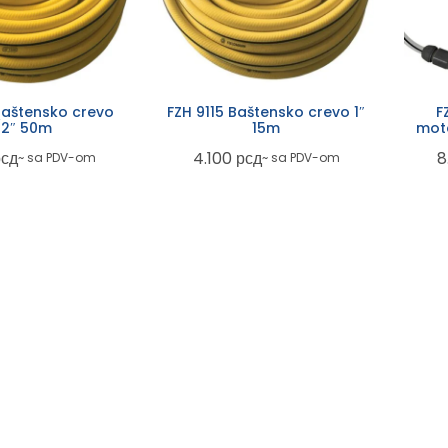
Baštensko crevo
FZH 9115 Baštensko crevo 1″
F
/2″ 50m
15m
mota
рсд
4.100
рсд
8
~ sa PDV-om
~ sa PDV-om