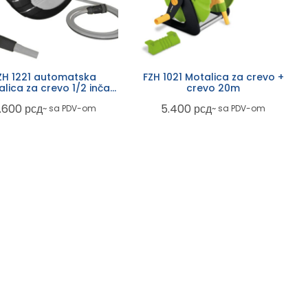
ZH 1221 automatska
FZH 1021 Motalica za crevo +
lica za crevo 1/2 inča
crevo 20m
20m
.600
рсд
5.400
рсд
~ sa PDV-om
~ sa PDV-om