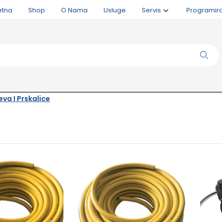
etna
Shop
O Nama
Usluge
Servis
Programir
va I Prskalice