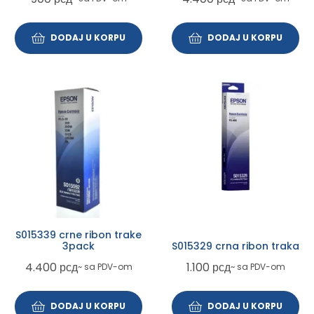
DODAJ U KORPU
DODAJ U KORPU
S015339 crne ribon trake
3pack
S015329 crna ribon traka
4.400
рсд
1.100
рсд
~ sa PDV-om
~ sa PDV-om
DODAJ U KORPU
DODAJ U KORPU