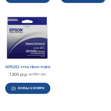
S015262 crna ribon traka
1.300
рсд
~ sa PDV-om
DODAJ U KORPU