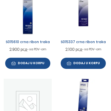
S015610 crna ribon traka
S015337 crna ribon traka
2.900
рсд
2.100
рсд
~ sa PDV-om
~ sa PDV-om
DODAJ U KORPU
DODAJ U KORPU