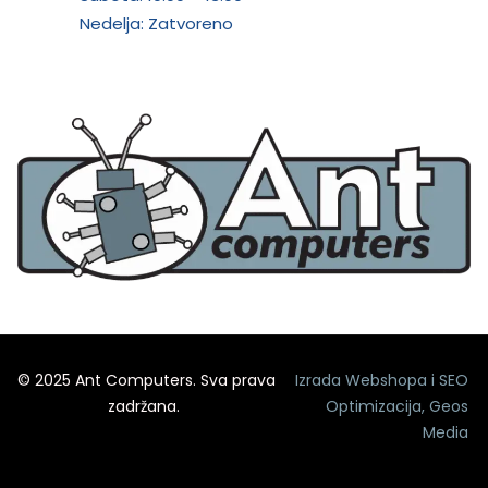
Nedelja: Zatvoreno
© 2025 Ant Computers. Sva prava
Izrada Webshopa
i
SEO
zadržana.
Optimizacija
,
Geos
Media