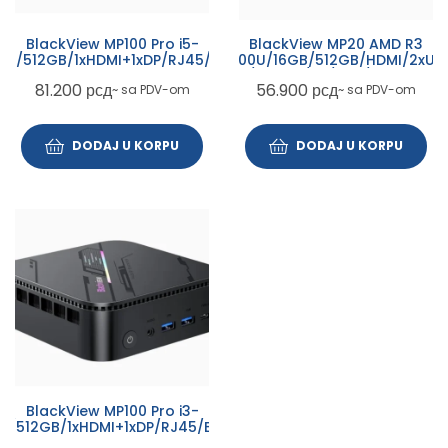
BlackView MP100 Pro i5-
BlackView MP20 AMD R3
GB/512GB/1xHDMI+1xDP/RJ45/BT/WiFI/W11P
3300U/16GB/512GB/HDMI/2xUS
Black
3.0/1xRJ45/BT/WiFI/W11P Black
81.200
рсд
56.900
рсд
~ sa PDV-om
~ sa PDV-om
DODAJ U KORPU
DODAJ U KORPU
BlackView MP100 Pro i3-
GB/512GB/1xHDMI+1xDP/RJ45/BT/WiFI/W11P
Black