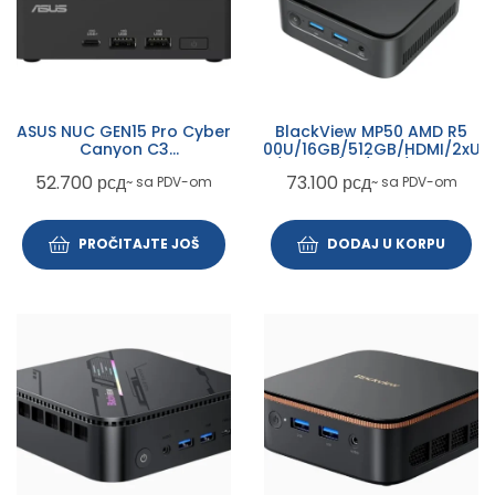
ASUS NUC GEN15 Pro Cyber
BlackView MP50 AMD R5
Canyon C3
3500U/16GB/512GB/HDMI/2xUS
RNUC15CRKI300002 EU
3.0/1xRJ45/BT/WiFI/W11P Black
52.700
рсд
73.100
рсд
~ sa PDV-om
~ sa PDV-om
Cord
PROČITAJTE JOŠ
DODAJ U KORPU