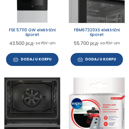
FSE 57110 GW električni
FBM67320XS električni
šporet
šporet
43.500
рсд
55.700
рсд
~ sa PDV-om
~ sa PDV-om
DODAJ U KORPU
DODAJ U KORPU