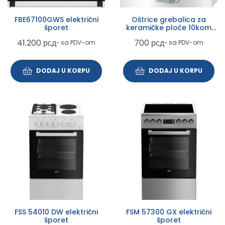
FBE67100GWS električni
Oštrice grebalica za
šporet
keramičke ploče 10kom
BLA014
41.200
рсд
700
рсд
~ sa PDV-om
~ sa PDV-om
DODAJ U KORPU
DODAJ U KORPU
FSS 54010 DW električni
FSM 57300 GX električni
šporet
šporet