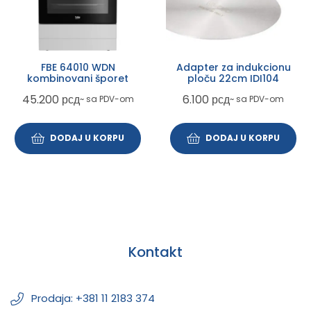
FBE 64010 WDN
Adapter za indukcionu
kombinovani šporet
ploču 22cm IDI104
45.200
рсд
6.100
рсд
~ sa PDV-om
~ sa PDV-om
DODAJ U KORPU
DODAJ U KORPU
Kontakt
Prodaja: +381 11 2183 374