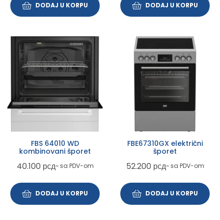
DODAJ U KORPU
DODAJ U KORPU
FBS 64010 WD
FBE67310GX električni
kombinovani šporet
šporet
40.100
рсд
52.200
рсд
~ sa PDV-om
~ sa PDV-om
DODAJ U KORPU
DODAJ U KORPU