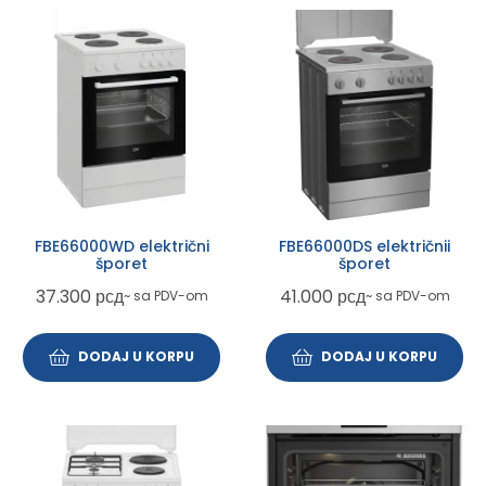
FBE66000WD električni
FBE66000DS električnii
šporet
šporet
37.300
рсд
41.000
рсд
~ sa PDV-om
~ sa PDV-om
DODAJ U KORPU
DODAJ U KORPU