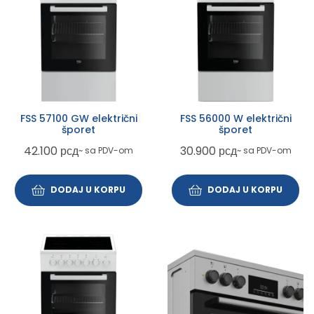
FSS 57100 GW električni
FSS 56000 W električni
šporet
šporet
42.100
рсд
30.900
рсд
~ sa PDV-om
~ sa PDV-om
DODAJ U KORPU
DODAJ U KORPU