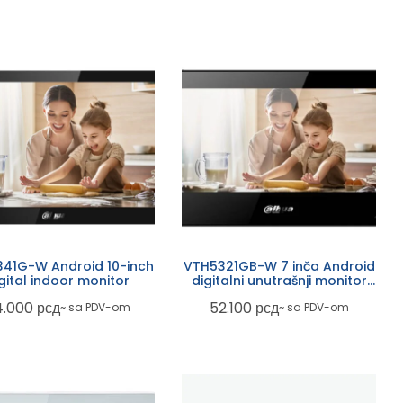
41G-W Android 10-inch
VTH5321GB-W 7 inča Android
gital indoor monitor
digitalni unutrašnji monitor
crni
4.000
рсд
52.100
рсд
~ sa PDV-om
~ sa PDV-om