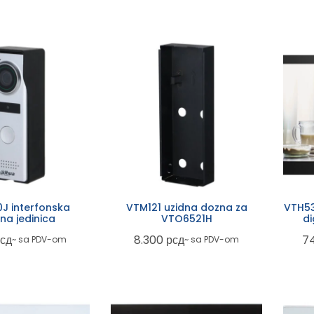
J interfonska
VTM121 uzidna dozna za
VTH53
na jedinica
VTO6521H
di
сд
8.300
рсд
7
~ sa PDV-om
~ sa PDV-om