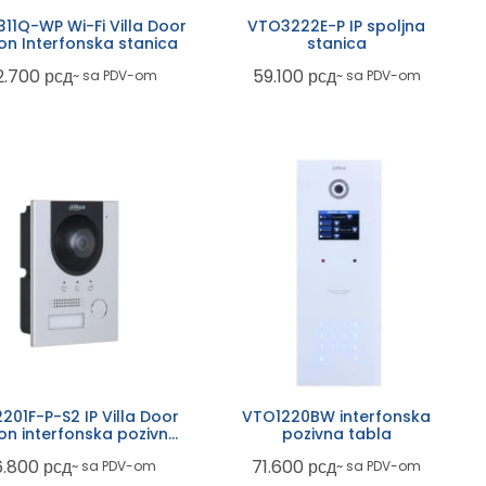
11Q-WP Wi-Fi Villa Door
VTO3222E-P IP spoljna
ion Interfonska stanica
stanica
2.700
рсд
59.100
рсд
~ sa PDV-om
~ sa PDV-om
201F-P-S2 IP Villa Door
VTO1220BW interfonska
ion interfonska pozivna
pozivna tabla
la sa jednim tasterom
6.800
рсд
71.600
рсд
~ sa PDV-om
~ sa PDV-om