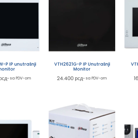
-P IP unutrašnji
VTH2621G-P IP Unutrašnji
VTH
onitor
Monitor
рсд
24.400
рсд
1
~ sa PDV-om
~ sa PDV-om