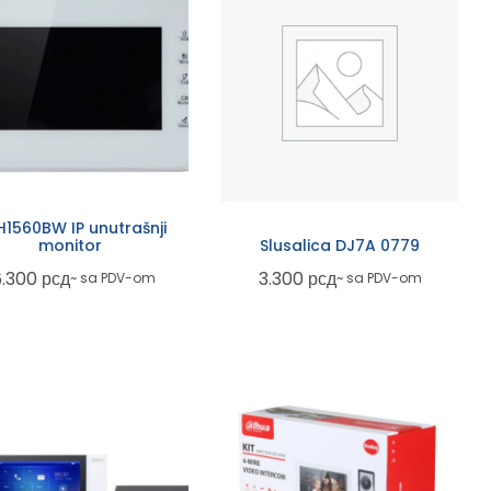
1560BW IP unutrašnji
monitor
Slusalica DJ7A 0779
6.300
рсд
3.300
рсд
~ sa PDV-om
~ sa PDV-om