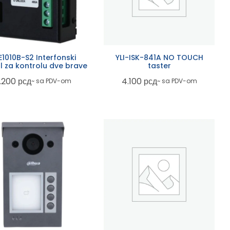
E1010B-S2 Interfonski
YLI-ISK-841A NO TOUCH
 za kontrolu dve brave
taster
.200
рсд
4.100
рсд
~ sa PDV-om
~ sa PDV-om