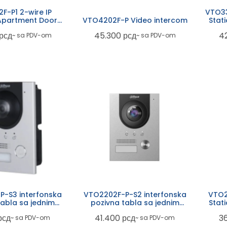
F-P1 2-wire IP
VTO33
Apartment Door
VTO4202F-P Video intercom
Stat
Station
рсд
45.300
рсд
4
~ sa PDV-om
~ sa PDV-om
-S3 interfonska
VTO2202F-P-S2 interfonska
VTO2
tabla sa jednim
pozivna tabla sa jednim
Stat
asterom
tasterom
tab
рсд
41.400
рсд
3
~ sa PDV-om
~ sa PDV-om