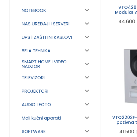
VTO4202
NOTEBOOK
Modular 
44.600
NAS UREĐAJI I SERVERI
UPS i ZAŠTITNI KABLOVI
BELA TEHNIKA
SMART HOME I VIDEO
NADZOR
TELEVIZORI
PROJEKTORI
AUDIO I FOTO
VTO2202F-P
Mali kućni aparati
pozivna 
t
SOFTWARE
41.500