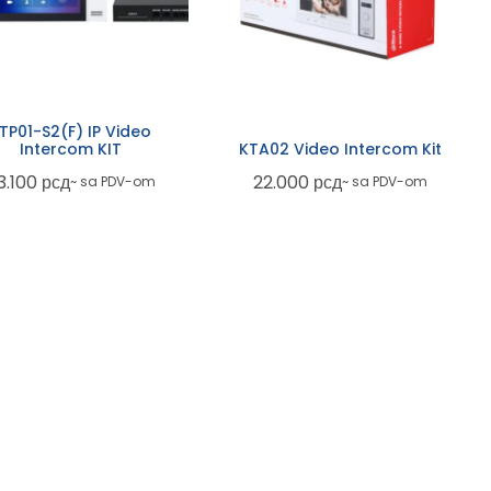
TP01-S2(F) IP Video
Intercom KIT
KTA02 Video Intercom Kit
3.100
рсд
22.000
рсд
~ sa PDV-om
~ sa PDV-om