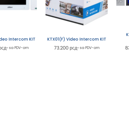
K
ideo Intercom KIT
KTX01(F) Video Intercom KIT
рсд
73.200
рсд
8
~ sa PDV-om
~ sa PDV-om