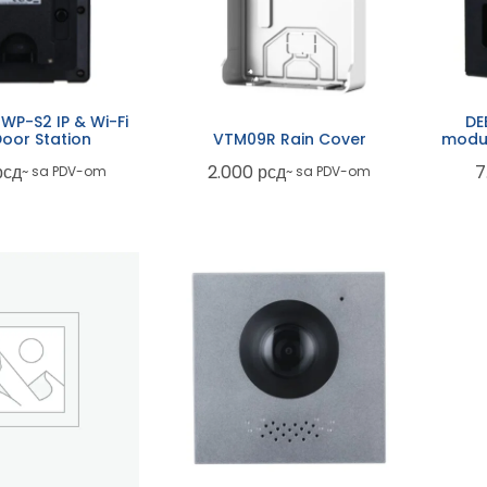
WP-S2 IP & Wi-Fi
DE
Door Station
VTM09R Rain Cover
modul
рсд
2.000
рсд
7
~ sa PDV-om
~ sa PDV-om