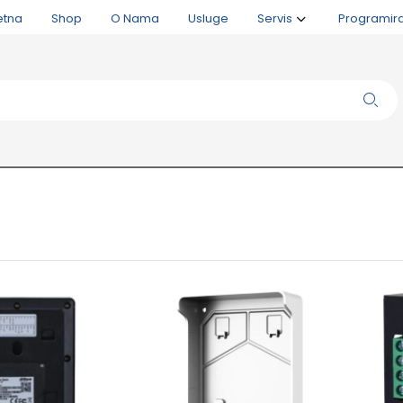
etna
Shop
O Nama
Usluge
Servis
Programir