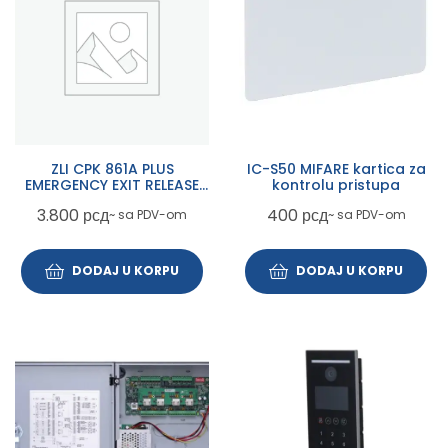
ZLI CPK 861A PLUS
IC-S50 MIFARE kartica za
EMERGENCY EXIT RELEASE
kontrolu pristupa
BUTTON
3.800
рсд
400
рсд
~ sa PDV-om
~ sa PDV-om
DODAJ U KORPU
DODAJ U KORPU