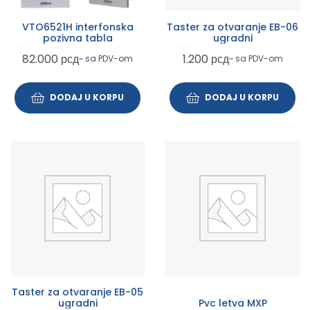
VTO6521H interfonska
Taster za otvaranje EB-06
pozivna tabla
ugradni
82.000
рсд
1.200
рсд
~ sa PDV-om
~ sa PDV-om
DODAJ U KORPU
DODAJ U KORPU
Taster za otvaranje EB-05
ugradni
Pvc letva MXP