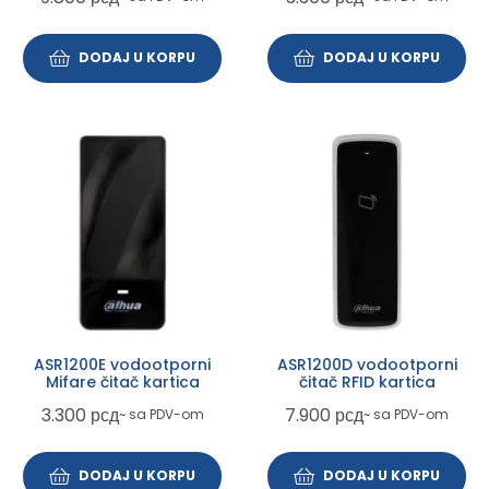
DODAJ U KORPU
DODAJ U KORPU
ASR1200E vodootporni
ASR1200D vodootporni
Mifare čitač kartica
čitač RFID kartica
3.300
рсд
7.900
рсд
~ sa PDV-om
~ sa PDV-om
DODAJ U KORPU
DODAJ U KORPU