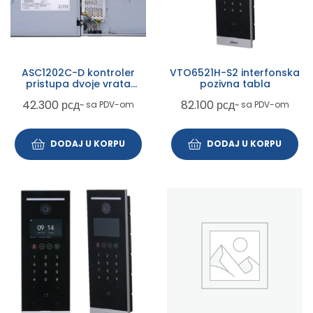
ASC1202C-D kontroler
VTO6521H-S2 interfonska
pristupa dvoje vrata
pozivna tabla
dvostrano
42.300
рсд
82.100
рсд
~ sa PDV-om
~ sa PDV-om
DODAJ U KORPU
DODAJ U KORPU