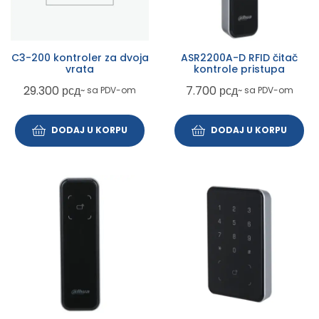
C3-200 kontroler za dvoja
ASR2200A-D RFID čitač
vrata
kontrole pristupa
29.300
рсд
7.700
рсд
~ sa PDV-om
~ sa PDV-om
DODAJ U KORPU
DODAJ U KORPU