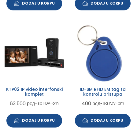
DODAJ U KORPU
DODAJ U KORPU
KTP02 IP video interfonski
ID-SM RFID EM tag za
komplet
kontrolu pristupa
63.500
рсд
400
рсд
~ sa PDV-om
~ sa PDV-om
DODAJ U KORPU
DODAJ U KORPU