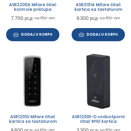
ASR2200A Mifare čitač
ASR2101A Mifare čitač
kontrole pristupa
kartica sa tastaturom
7.700
рсд
9.300
рсд
~ sa PDV-om
~ sa PDV-om
DODAJ U KORPU
DODAJ U KORPU
ASR1201D Mifare čitač
ASR1200E-D vodootporni
kartica sa tastaturom
čitač RFID kartica
9.800
рсд
3.300
рсд
~ sa PDV-om
~ sa PDV-om