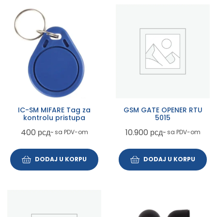
IC-SM MIFARE Tag za
GSM GATE OPENER RTU
kontrolu pristupa
5015
400
рсд
10.900
рсд
~ sa PDV-om
~ sa PDV-om
DODAJ U KORPU
DODAJ U KORPU