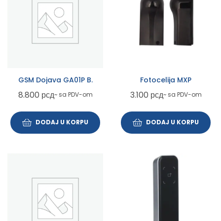
GSM Dojava GA01P B.
Fotocelija MXP
8.800
рсд
3.100
рсд
~ sa PDV-om
~ sa PDV-om
DODAJ U KORPU
DODAJ U KORPU