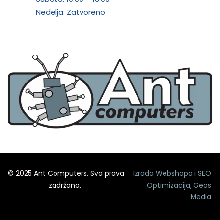
Nedelja: Zatvoreno
© 2025 Ant Computers. Sva prava
Izrada Webshopa
i
SEO
zadržana.
Optimizacija
,
Geos
Media