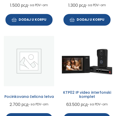
1.500
рсд
1.300
рсд
~ sa PDV-om
~ sa PDV-om
DODAJ U KORPU
DODAJ U KORPU
KTP02 IP video interfonski
Pocinkovana čelicna letva
komplet
2.700
рсд
63.500
рсд
~ sa PDV-om
~ sa PDV-om