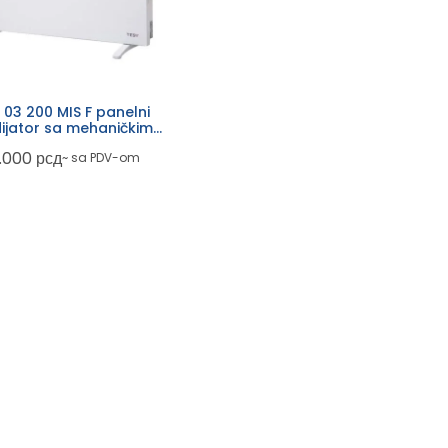
 03 200 MIS F panelni
ijator sa mehaničkim
ermostatom outlet
.000
рсд
~ sa PDV-om