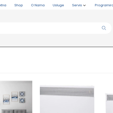
etna
Shop
O Nama
Usluge
Servis
Programir