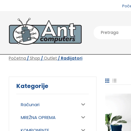
Poč
Početna
/
Shop
/
Outlet
/ Radijatori
Kategorije
Računari
MREŽNA OPREMA
KOMPONENTE