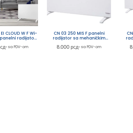
 EI CLOUD W F Wi-
CN 03 250 MIS F panelni
CN
panelni radijator
radijator sa mehaničkim
rad
outlet
termostatom outlet
t
рсд
8.000
рсд
8
~ sa PDV-om
~ sa PDV-om