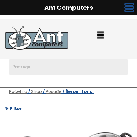
Ant Computers
Početna
/
Shop
/
Posuđe
/ Šerpe I Lonci
Filter