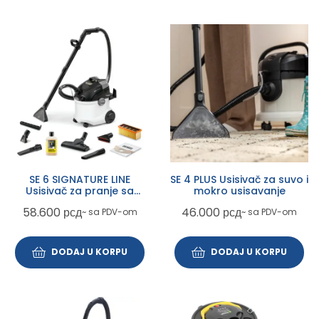
SE 6 SIGNATURE LINE
SE 4 PLUS Usisivač za suvo i
Usisivač za pranje sa
mokro usisavanje
ekstrakcijom (1.081-190.0)
58.600
рсд
46.000
рсд
~ sa PDV-om
~ sa PDV-om
DODAJ U KORPU
DODAJ U KORPU