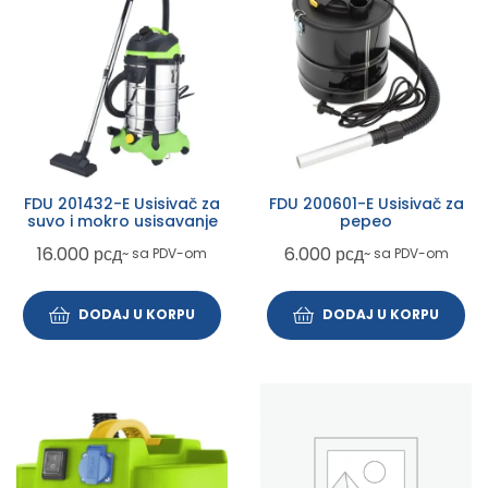
FDU 201432-E Usisivač za
FDU 200601-E Usisivač za
suvo i mokro usisavanje
pepeo
16.000
рсд
6.000
рсд
~ sa PDV-om
~ sa PDV-om
DODAJ U KORPU
DODAJ U KORPU