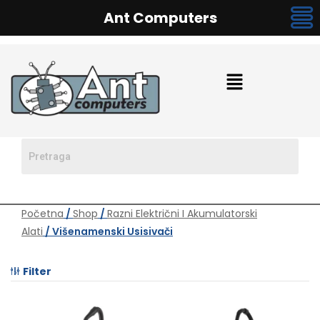
Ant Computers
Početna
/
Shop
/
Razni Električni I Akumulatorski
Alati
/ Višenamenski Usisivači
Filter