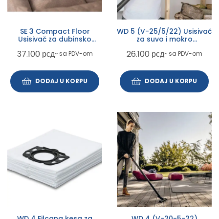
SE 3 Compact Floor
WD 5 (V-25/5/22) Usisivač
Usisivač za dubinsko
za suvo i mokro
čišćenje
usisavanje
37.100
рсд
26.100
рсд
~ sa PDV-om
~ sa PDV-om
DODAJ U KORPU
DODAJ U KORPU
WD 4 Filcana kesa za
WD 4 (V-20-5-22)