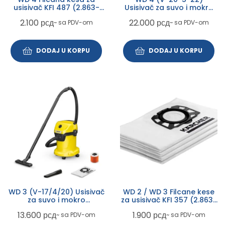
usisivač KFI 487 (2.863-
Usisivač za suvo i mokro
006.0)
usisavanje sa
2.100
рсд
22.000
рсд
~ sa PDV-om
~ sa PDV-om
izduvavanjem (1.628-
209.0)
DODAJ U KORPU
DODAJ U KORPU
WD 3 (V-17/4/20) Usisivač
WD 2 / WD 3 Filcane kese
za suvo i mokro
za usisivač KFI 357 (2.863-
usisavanje (1.628-130.0)
314.0)
13.600
рсд
1.900
рсд
~ sa PDV-om
~ sa PDV-om