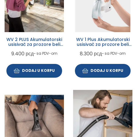
WV 2 PLUS Akumulatorski
WV 1 Plus Akumulatorski
usisivač za prozore beli
usisivač za prozore beli
(1.633-640.0)
(1.633-608.0)
9.400
рсд
8.300
рсд
~ sa PDV-om
~ sa PDV-om
DODAJ U KORPU
DODAJ U KORPU