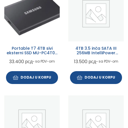
Portable T7 4TB sivi
4TB 3.5 inča SATA III
eksterni SSD MU-PC4T0T
256MB IntelliPower
outlet
WD43PURZ Purple outlet
33.400
рсд
13.500
рсд
~ sa PDV-om
~ sa PDV-om
DODAJ U KORPU
DODAJ U KORPU