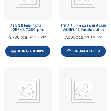
2TB 3.5 inča SATA III
1TB 3.5 inča SATA III 64MB
256MB 7.200rpm
WD11PURZ Purple outlet
WD20EZBX Blue outlet
9.700
рсд
7.800
рсд
~ sa PDV-om
~ sa PDV-om
DODAJ U KORPU
DODAJ U KORPU