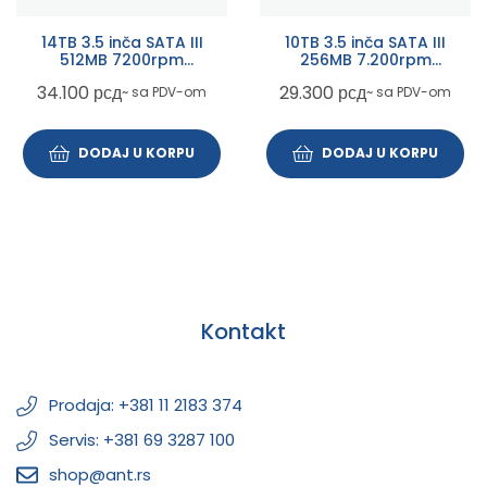
14TB 3.5 inča SATA III
10TB 3.5 inča SATA III
512MB 7200rpm
256MB 7.200rpm
WD142PURP Purple Pro
WD101EFBX Red Plus outlet
34.100
рсд
29.300
рсд
~ sa PDV-om
~ sa PDV-om
outlet
DODAJ U KORPU
DODAJ U KORPU
Kontakt
Prodaja: +381 11 2183 374
Servis: +381 69 3287 100
shop@ant.rs