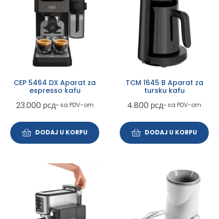
CEP 5464 DX Aparat za
TCM 1645 B Aparat za
espresso kafu
tursku kafu
23.000
рсд
4.800
рсд
~ sa PDV-om
~ sa PDV-om
DODAJ U KORPU
DODAJ U KORPU