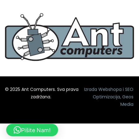
© 2025 Ant Computers. Sva prava
Izrada Webshopa
i
SEO
zadržana.
Optimizacija
,
Geos
Media
Pišite Nam!