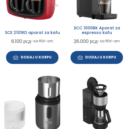
SCC 1000BK Aparat za
SCE 2101RD aparat za kafu
espresso kafu
6.100
рсд
26.000
рсд
~ sa PDV-om
~ sa PDV-om
DODAJ U KORPU
DODAJ U KORPU