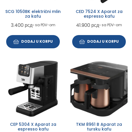
SCG 1050BK električni mlin
CED 7524 X Aparat za
za kafu
espresso kafu
3.400
рсд
41.900
рсд
~ sa PDV-om
~ sa PDV-om
DODAJ U KORPU
DODAJ U KORPU
CEP 5304 X Aparat za
TKM 8961 B Aparat za
espresso kafu
tursku kafu