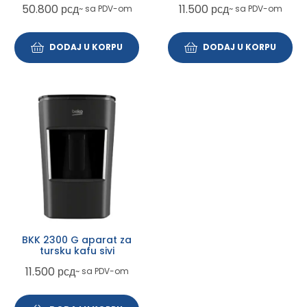
50.800
рсд
11.500
рсд
~ sa PDV-om
~ sa PDV-om
DODAJ U KORPU
DODAJ U KORPU
BKK 2300 G aparat za
tursku kafu sivi
11.500
рсд
~ sa PDV-om