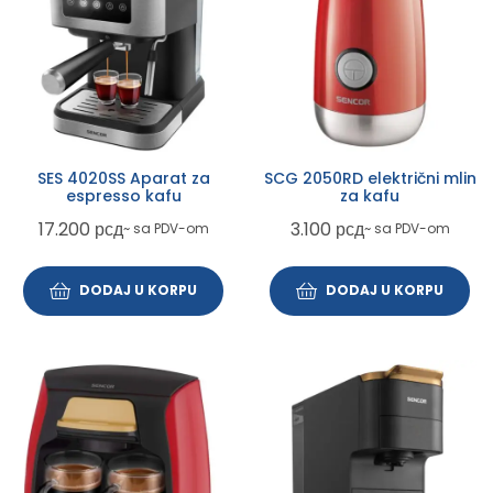
SES 4020SS Aparat za
SCG 2050RD električni mlin
espresso kafu
za kafu
17.200
рсд
3.100
рсд
~ sa PDV-om
~ sa PDV-om
DODAJ U KORPU
DODAJ U KORPU