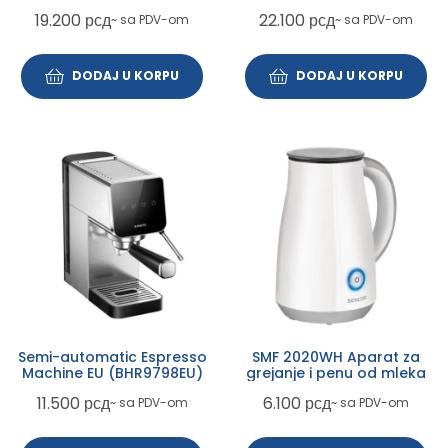
19.200
рсд
22.100
рсд
~ sa PDV-om
~ sa PDV-om
DODAJ U KORPU
DODAJ U KORPU
Semi-automatic Espresso
SMF 2020WH Aparat za
Machine EU (BHR9798EU)
grejanje i penu od mleka
11.500
рсд
6.100
рсд
~ sa PDV-om
~ sa PDV-om