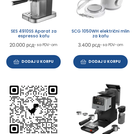
SES 4910SS Aparat za
SCG 1050WH električni mlin
espresso kafu
za kafu
20.000
рсд
3.400
рсд
~ sa PDV-om
~ sa PDV-om
DODAJ U KORPU
DODAJ U KORPU