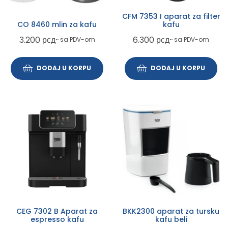
CFM 7353 I aparat za filter
CO 8460 mlin za kafu
kafu
3.200
рсд
6.300
рсд
~ sa PDV-om
~ sa PDV-om
DODAJ U KORPU
DODAJ U KORPU
CEG 7302 B Aparat za
BKK2300 aparat za tursku
espresso kafu
kafu beli