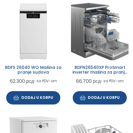
BDFS 26040 WQ Mašina za
BDFN26540XP ProSmart
pranje sudova
inverter mašina za pranje
sudova
62.300
рсд
66.700
рсд
~ sa PDV-om
~ sa PDV-om
DODAJ U KORPU
DODAJ U KORPU