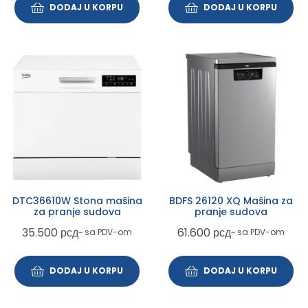
DODAJ U KORPU
DODAJ U KORPU
DTC36610W Stona mašina
BDFS 26120 XQ Mašina za
za pranje sudova
pranje sudova
35.500
рсд
61.600
рсд
~ sa PDV-om
~ sa PDV-om
DODAJ U KORPU
DODAJ U KORPU