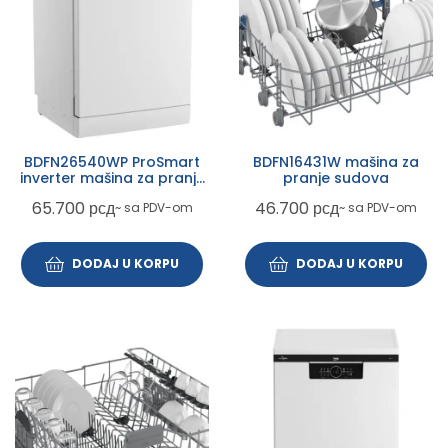
BDFN26540WP ProSmart
BDFN16431W mašina za
inverter mašina za pranje
pranje sudova
sudova
65.700
рсд
46.700
рсд
~ sa PDV-om
~ sa PDV-om
DODAJ U KORPU
DODAJ U KORPU