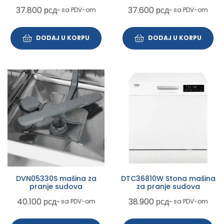
37.800
рсд
37.600
рсд
~ sa PDV-om
~ sa PDV-om
DODAJ U KORPU
DODAJ U KORPU
DVN05330S mašina za
DTC36810W Stona mašina
pranje sudova
za pranje sudova
40.100
рсд
38.900
рсд
~ sa PDV-om
~ sa PDV-om