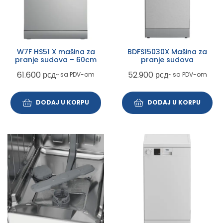
W7F HS51 X mašina za
BDFS15030X Mašina za
pranje sudova – 60cm
pranje sudova
61.600
рсд
52.900
рсд
~ sa PDV-om
~ sa PDV-om
DODAJ U KORPU
DODAJ U KORPU