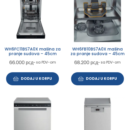
WH6FC11BS7A0X mašina za
WH6FB10BS7A0X mašina
pranje sudova – 45cm
za pranje sudova – 45cm
66.000
рсд
68.200
рсд
~ sa PDV-om
~ sa PDV-om
DODAJ U KORPU
DODAJ U KORPU