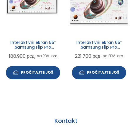
Interaktivni ekran 55″
Interaktivni ekran 65″
Samsung Flip Pro
Samsung Flip Pro
LH55WMBWBGC VA 4K
LH65WMBWBGC VA 4K
188.900
рсд
221.700
рсд
~ sa PDV-om
~ sa PDV-om
UHD/Tizen 6.5/60Hz/8ms
UHD/Tizen 6.5/60Hz/8ms
PROČITAJTE JOŠ
PROČITAJTE JOŠ
Kontakt