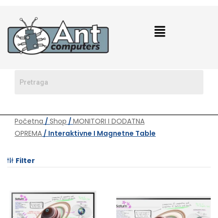
Početna
/
Shop
/
MONITORI I DODATNA
OPREMA
/ Interaktivne I Magnetne Table
Filter