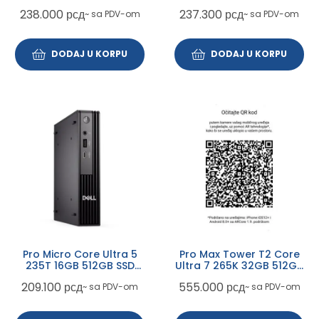
ProSupport
Win11Pro 3yr ProSupport +
238.000
рсд
237.300
рсд
~ sa PDV-om
~ sa PDV-om
WiFi
DODAJ U KORPU
DODAJ U KORPU
Pro Micro Core Ultra 5
Pro Max Tower T2 Core
235T 16GB 512GB SSD
Ultra 7 265K 32GB 512GB
Win11Pro 3yr ProSupport +
SSD DVDRW Dual RTX 2000
209.100
рсд
555.000
рсд
~ sa PDV-om
~ sa PDV-om
WiFi
16GB Win11Pro 3yr
ProSupport