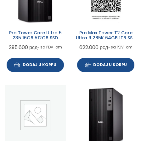
Pro Tower Core Ultra 5
Pro Max Tower T2 Core
235 16GB 512GB SSD
Ultra 9 285K 64GB 1TB SSD
DVDRW Radeon RX 7400
Win11Pro 3yr ProSupport
295.600
рсд
622.000
рсд
~ sa PDV-om
~ sa PDV-om
8GB Win11Pro 3yr
ProSupport + WiFi
DODAJ U KORPU
DODAJ U KORPU