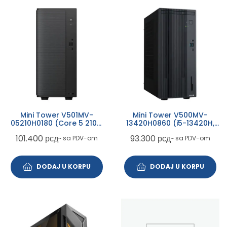
Mini Tower V501MV-
Mini Tower V500MV-
05210H0180 (Core 5 210H,
13420H0860 (i5-13420H,
16GB, SSD 512GB)
16GB, SSD 512GB)
101.400
рсд
93.300
рсд
~ sa PDV-om
~ sa PDV-om
DODAJ U KORPU
DODAJ U KORPU