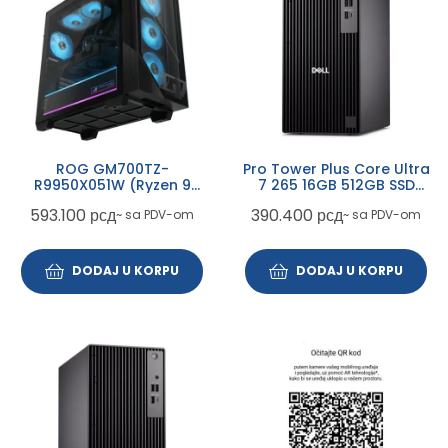
ROG GM700TZ-
Pro Tower Plus Core Ultra
R9950X051W (Ryzen 9
7 265 16GB 512GB SSD
9950X 3D, 4x16GB, SSD 2TB,
DVDRW RTX 5060 8GB
593.100
рсд
390.400
рсд
~ sa PDV-om
~ sa PDV-om
RTX 5080, Win 11 Home)
Win11 Pro 3yr ProSupport +
WiFi
DODAJ U KORPU
DODAJ U KORPU