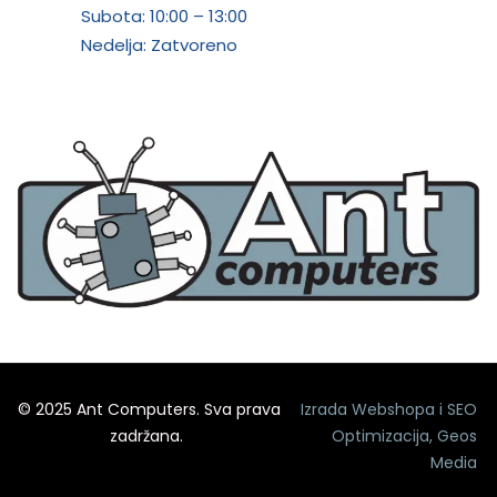
Subota:
10:00 – 13:00
Nedelja: Zatvoreno
© 2025 Ant Computers. Sva prava
Izrada Webshopa
i
SEO
zadržana.
Optimizacija
,
Geos
Media