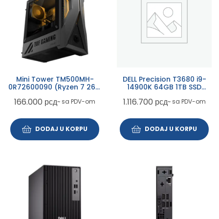
Mini Tower TM500MH-
DELL Precision T3680 i9-
0R72600090 (Ryzen 7 260,
14900K 64GB 1TB SSD
16GB, SSD 1TB, GeForce
Nvidia RTX 5000 32GB
166.000
рсд
1.116.700
рсд
~ sa PDV-om
~ sa PDV-om
RTX 5060)
Win11Pro 3yr ProSupport
DODAJ U KORPU
DODAJ U KORPU