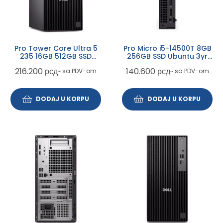
Pro Tower Core Ultra 5
Pro Micro i5-14500T 8GB
235 16GB 512GB SSD
256GB SSD Ubuntu 3yr
DVDRW Win11Pro 3yr
ProSupport + WiFi
216.200
рсд
140.600
рсд
~ sa PDV-om
~ sa PDV-om
ProSupport
DODAJ U KORPU
DODAJ U KORPU