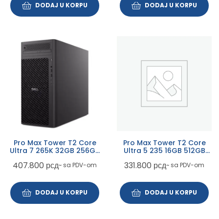
DODAJ U KORPU
DODAJ U KORPU
Pro Max Tower T2 Core
Pro Max Tower T2 Core
Ultra 7 265K 32GB 256GB
Ultra 5 235 16GB 512GB
+ 512GB SSD DVDRW
SSD 3x10TB 3yr NBD
407.800
рсд
331.800
рсд
~ sa PDV-om
~ sa PDV-om
Win11Pro 3yr NBD bez tast
+ mis
DODAJ U KORPU
DODAJ U KORPU