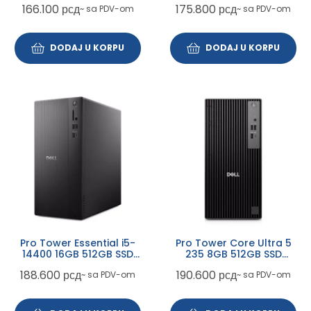
166.100
рсд
175.800
рсд
~ sa PDV-om
~ sa PDV-om
DODAJ U KORPU
DODAJ U KORPU
Pro Tower Essential i5-
Pro Tower Core Ultra 5
14400 16GB 512GB SSD
235 8GB 512GB SSD
Win11Pro 3yr ProSupport +
DVDRW Win11Pro 3yr
188.600
рсд
190.600
рсд
~ sa PDV-om
~ sa PDV-om
WiFi
ProSupport