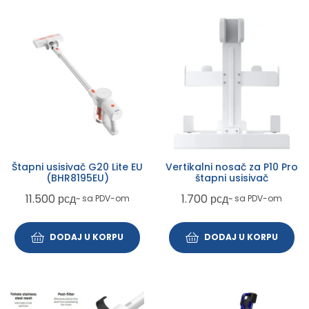
Štapni usisivač G20 Lite EU
Vertikalni nosač za P10 Pro
(BHR8195EU)
štapni usisivač
11.500
рсд
1.700
рсд
~ sa PDV-om
~ sa PDV-om
DODAJ U KORPU
DODAJ U KORPU