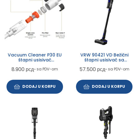
Vacuum Cleaner P30 EU
VRW 90421 VD Bežični
štapni usisivač
štapni usisivač sa
(BHR08J7EU)
posudom
8.900
рсд
57.500
рсд
~ sa PDV-om
~ sa PDV-om
DODAJ U KORPU
DODAJ U KORPU