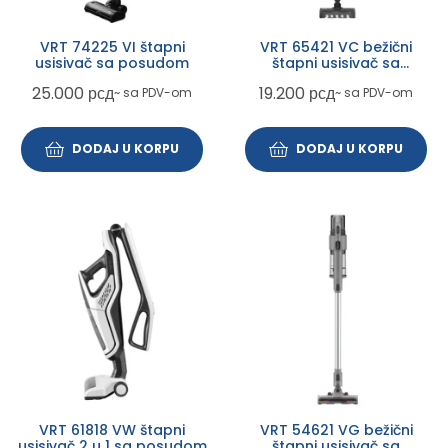
VRT 74225 VI štapni
VRT 65421 VC bežični
usisivač sa posudom
štapni usisivač sa
posudom
25.000
рсд
19.200
рсд
~ sa PDV-om
~ sa PDV-om
DODAJ U KORPU
DODAJ U KORPU
VRT 61818 VW štapni
VRT 54621 VG bežični
usisivač 2 u 1 sa posudom
štapni usisivač sa