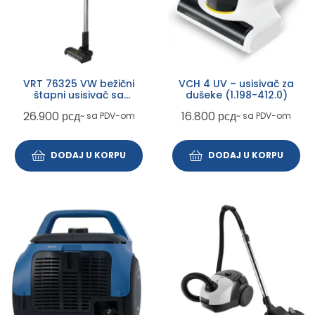
VRT 76325 VW bežični
VCH 4 UV – usisivač za
štapni usisivač sa
dušeke (1.198-412.0)
posudom
26.900
рсд
16.800
рсд
~ sa PDV-om
~ sa PDV-om
DODAJ U KORPU
DODAJ U KORPU