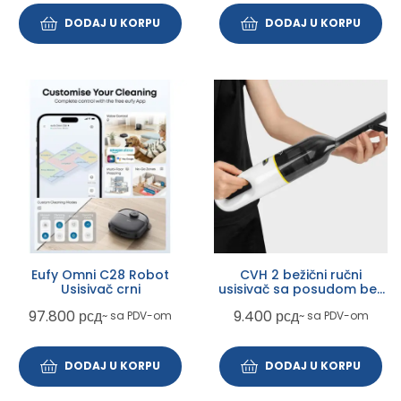
DODAJ U KORPU
DODAJ U KORPU
Eufy Omni C28 Robot
CVH 2 bežični ručni
Usisivač crni
usisivač sa posudom beli
(1.198-330.0)
97.800
рсд
9.400
рсд
~ sa PDV-om
~ sa PDV-om
DODAJ U KORPU
DODAJ U KORPU