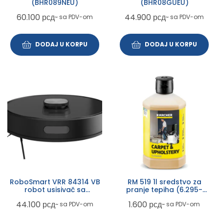
(BHR089NEU)
(BHR08GUEU)
60.100
рсд
44.900
рсд
~ sa PDV-om
~ sa PDV-om
DODAJ U KORPU
DODAJ U KORPU
RoboSmart VRR 84314 VB
RM 519 1l sredstvo za
robot usisivač sa
pranje tepiha (6.295-
posudom
771.0)
44.100
рсд
1.600
рсд
~ sa PDV-om
~ sa PDV-om