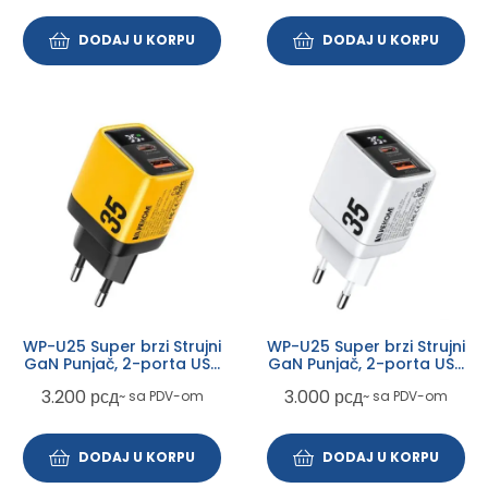
DODAJ U KORPU
DODAJ U KORPU
WP-U25 Super brzi Strujni
WP-U25 Super brzi Strujni
GaN Punjač, 2-porta USB
GaN Punjač, 2-porta USB
(3.0 i 3.1 Tip-C) 35W, sa
(3.0 i 3.1 Tip-C) 35W, sa
3.200
рсд
3.000
рсд
~ sa PDV-om
~ sa PDV-om
displejom, žuti
displejom, beli
DODAJ U KORPU
DODAJ U KORPU