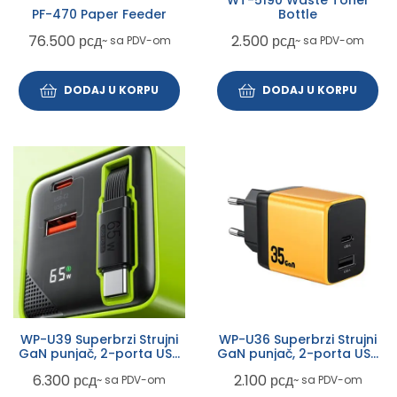
PF-470 Paper Feeder
Bottle
76.500
рсд
2.500
рсд
~ sa PDV-om
~ sa PDV-om
DODAJ U KORPU
DODAJ U KORPU
WP-U39 Superbrzi Strujni
WP-U36 Superbrzi Strujni
GaN punjač, 2-porta USB
GaN punjač, 2-porta USB
(3.0 i 3.1 tip C) 65W sa
(3.0 i 3.1 tip C) 35W, žuti
6.300
рсд
2.100
рсд
~ sa PDV-om
~ sa PDV-om
displlejom i USB 3.1 tip C
kablom 0.8m, žuti