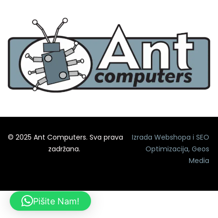
© 2025 Ant Computers. Sva prava
Izrada Webshopa
i
SEO
zadržana.
Optimizacija
,
Geos
Media
Pišite Nam!