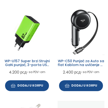
WP-U157 Super brzi Strujni
WP-C50 Punjač za Auto sa
GaN punjač, 3-porta USB
flat Kablom na uvlčenje 3.1
(3.0 i 2 x 3.1 Tip C) 67W,
tip C 60W, crni
4.200
рсд
2.400
рсд
~ sa PDV-om
~ sa PDV-om
zeleni
DODAJ U KORPU
DODAJ U KORPU