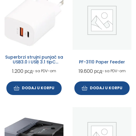
Superbrzi strujni punjač sa
USB3.0 i USB 3.1 tipC
PF-3110 Paper Feeder
ulazom 5V/3A 20W
1.200
рсд
19.600
рсд
~ sa PDV-om
~ sa PDV-om
DODAJ U KORPU
DODAJ U KORPU