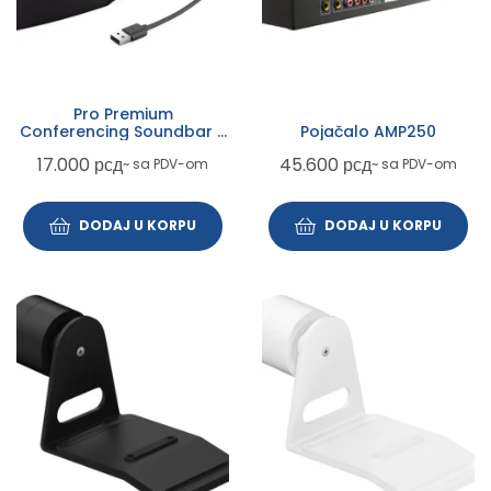
Pro Premium
Conferencing Soundbar –
Pojačalo AMP250
SB725
17.000
рсд
45.600
рсд
~ sa PDV-om
~ sa PDV-om
DODAJ U KORPU
DODAJ U KORPU