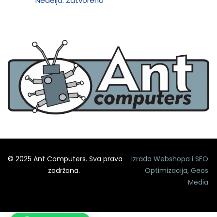
Nedelja: Zatvoreno
© 2025 Ant Computers. Sva prava
Izrada Webshopa
i
SEO
zadržana.
Optimizacija
,
Geos
Media