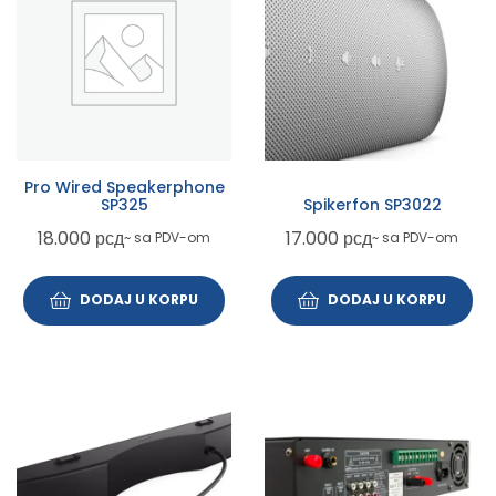
Pro Wired Speakerphone
SP325
Spikerfon SP3022
18.000
рсд
17.000
рсд
~ sa PDV-om
~ sa PDV-om
DODAJ U KORPU
DODAJ U KORPU