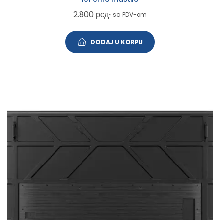
2.800
рсд
~ sa PDV-om
DODAJ U KORPU