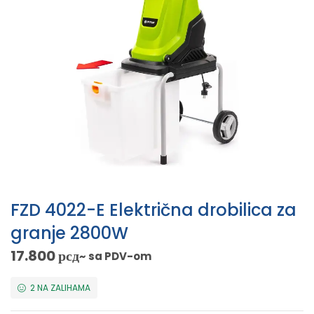
FZD 4022-E Električna drobilica za
granje 2800W
17.800
рсд
~ sa PDV-om
2 NA ZALIHAMA