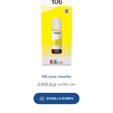
106 žuto mastilo
2.000
рсд
~ sa PDV-om
DODAJ U KORPU