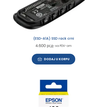
(ESD-A1A) SSD rack crni
4.600
рсд
~ sa PDV-om
DODAJ U KORPU