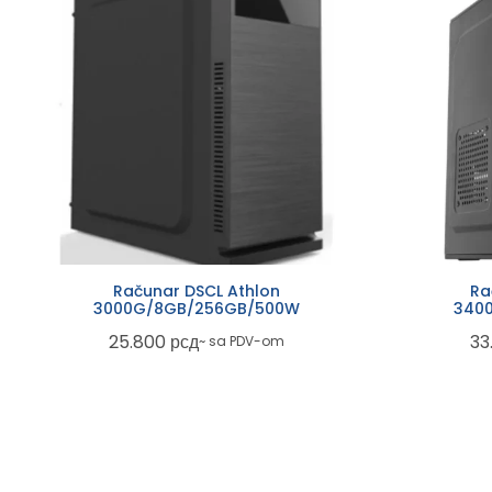
Računar DSCL Athlon
Ra
3000G/8GB/256GB/500W
340
25.800
рсд
33
~ sa PDV-om