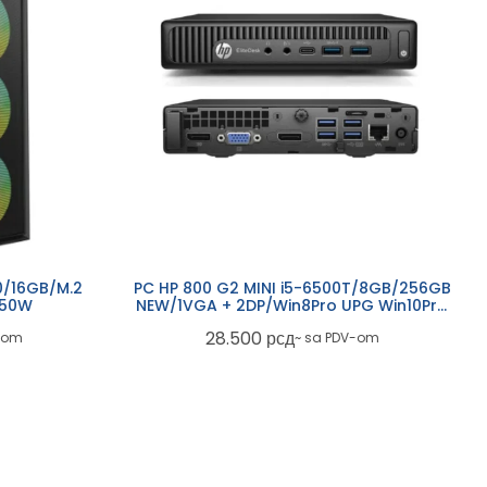
0/16GB/M.2
PC HP 800 G2 MINI i5-6500T/8GB/256GB
650W
NEW/1VGA + 2DP/Win8Pro UPG Win10Pro
ref.
28.500
рсд
-om
~ sa PDV-om