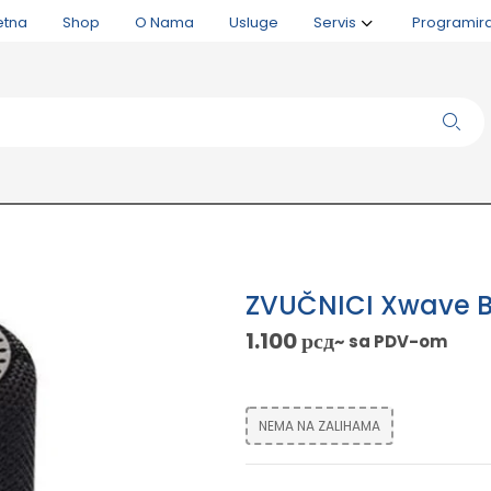
etna
Shop
O Nama
Usluge
Servis
Programir
ZVUČNICI Xwave B
1.100
рсд
~ sa PDV-om
NEMA NA ZALIHAMA