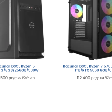
čunar DSCL Ryzen 5
Računar DSCL Ryzen 7 570
0G/8GB/256GB/500W
1TB/RTX 5060 8GB/
.500
рсд
112.400
рсд
~ sa PDV-om
~ sa PDV