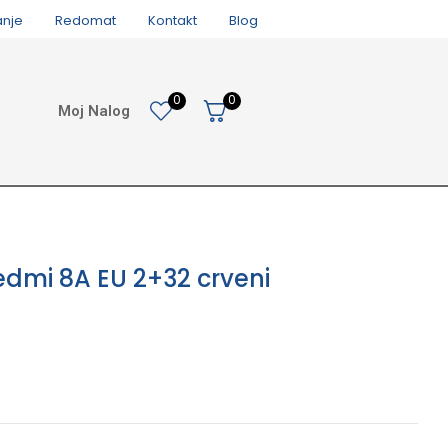
anje
Redomat
Kontakt
Blog
0
0
Moj Nalog
edmi 8A EU 2+32 crveni