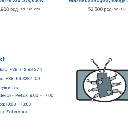
GB/R5 230 2GB/500W
HDD NAS Storage Synology 
.900
рсд
53.500
рсд
~ sa PDV-om
~ sa PDV
kt
aja: +381 11 2183 374
is: +381 69 3287 100
p@ant.rs
eljak– Petak: 9:00 – 17:00
ta:
10:00 – 13:00
ja: Zatvoreno