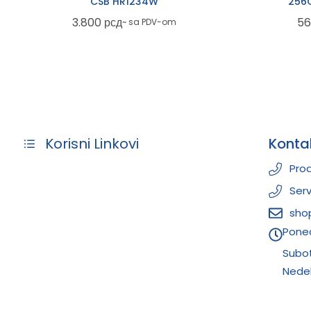
CSB HR1234W
256
3.800
рсд
56
~ sa PDV-om
Konta
Korisni Linkovi
Prod
Serv
sho
Poned
Subo
Nedel