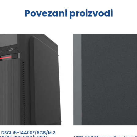
Povezani proizvodi
 DSCL i5-14400F/8GB/M.2