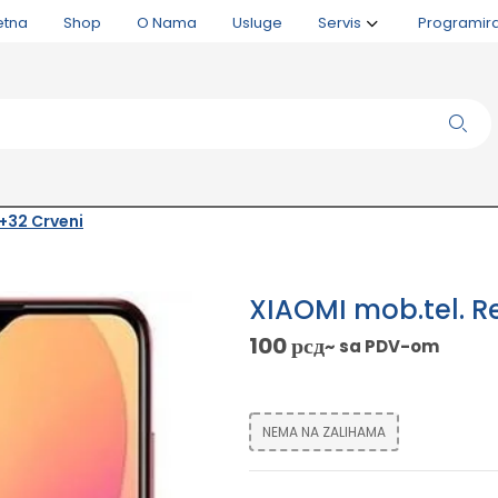
etna
Shop
O Nama
Usluge
Servis
Programir
+32 Crveni
XIAOMI mob.tel. R
100
рсд
~ sa PDV-om
NEMA NA ZALIHAMA