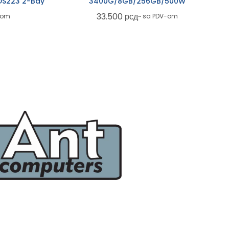
DS223 2-Bay
3400G/8GB/256GB/500W
33.500
рсд
-om
~ sa PDV-om