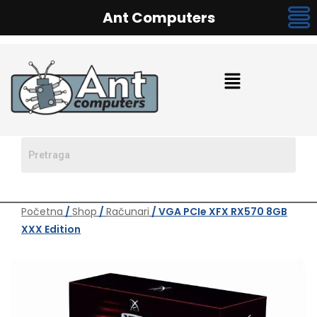
Ant Computers
Početna
/
Shop
/
Računari
/ VGA PCIe XFX RX570 8GB
XXX Edition