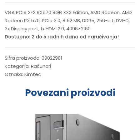
VGA PCIe XFX RX570 8GB XXX Edition, AMD Radeon, AMD
Radeon RX 570, PCIe 3.0, 8192 MB, DDR5, 256-bit, DVI-D,
3x Display port, 1x HDMI 2.0, 4096×2160
Dostupno: 2 do 5 radnih dana od naručivanja!
Šifra proizvoda:
09022981
Kategorija:
Računari
Oznaka:
Kimtec
Povezani proizvodi