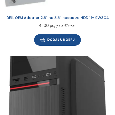
DELL OEM Adapter 2.5″ na 3.5″ nosac za HDD 11+ 9W8C4
4.100
рсд
~ sa PDV-om
DODAJ U KORPU