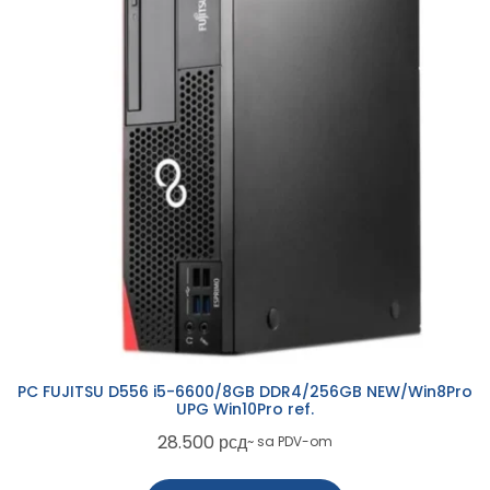
PC FUJITSU D556 i5-6600/8GB DDR4/256GB NEW/Win8Pro
UPG Win10Pro ref.
28.500
рсд
~ sa PDV-om