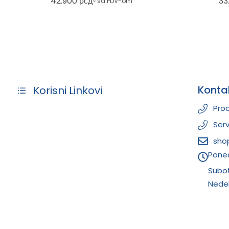
42.900
рсд
33
~ sa PDV-om
Konta
Korisni Linkovi
Prod
Serv
sho
Poned
Subo
Nedel