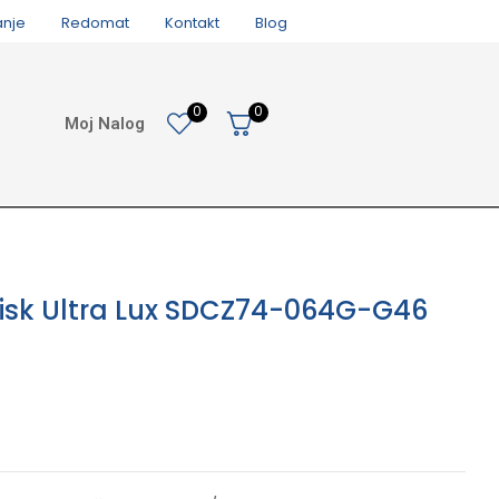
anje
Redomat
Kontakt
Blog
0
0
Moj Nalog
isk Ultra Lux SDCZ74-064G-G46