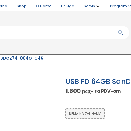
etna
Shop
O Nama
Usluge
Servis
Programir
Lux SDCZ74-064G-G46
USB FD 64GB SanD
1.600
рсд
~ sa PDV-om
NEMA NA ZALIHAMA