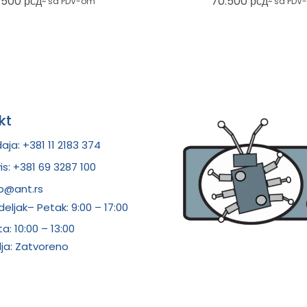
.500
рсд
70.500
рсд
~ sa PDV-om
~ sa PDV
kt
aja: +381 11 2183 374
is: +381 69 3287 100
p@ant.rs
eljak– Petak: 9:00 – 17:00
ta:
10:00 – 13:00
ja: Zatvoreno