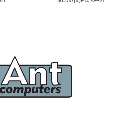
36.200
рсд
-om
~ sa PDV-om