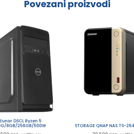
Povezani proizvodi
čunar DSCL Ryzen 5
0G/8GB/256GB/500W
STORAGE QNAP NAS TS-26