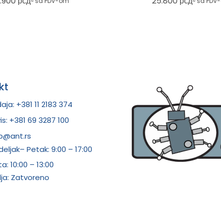
.900
рсд
25.800
рсд
~ sa PDV-om
~ sa PDV
kt
aja: +381 11 2183 374
is: +381 69 3287 100
p@ant.rs
eljak– Petak: 9:00 – 17:00
ta:
10:00 – 13:00
ja: Zatvoreno