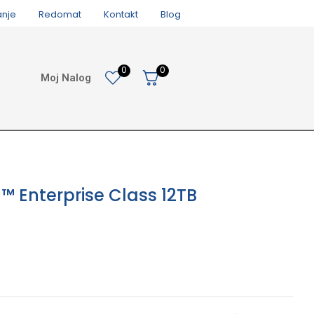
anje
Redomat
Kontakt
Blog
0
0
Moj Nalog
™ Enterprise Class 12TB