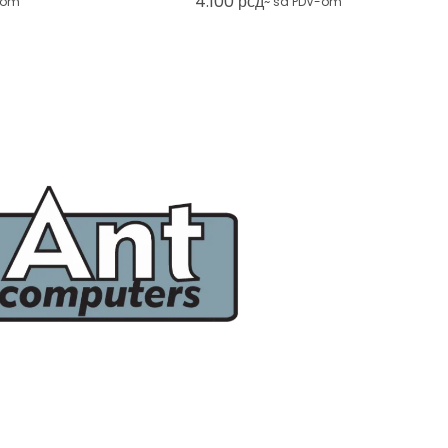
4.100
рсд
-om
~ sa PDV-om