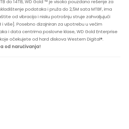
TB do 14TB, WD Gold ™ je visoko pouzdano rešenje za
kladištenje podataka i pruža do 2,5M sata MTBF, ima
ite od vibracija i nisku potrošnju struje zahvaljujući
TB i više]. Posebno dizajniran za upotrebu u većim
ka i data centrima poslovne klase, WD Gold Enterprise
oje očekujete od hard diskova Western Digital®.
na od naručivanja!