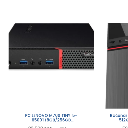
PC LENOVO M700 TINY i5-
Računar
6500T/8GB/256GB
512
NEW/1VGA+2DP/W8Pro UPG W10Pro VESA