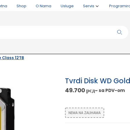
etna
Shop
O Nama
Usluge
Servis
Programir
e Class 12TB
Tvrdi Disk WD Gold
49.700
рсд
~ sa PDV-om
NEMA NA ZALIHAMA