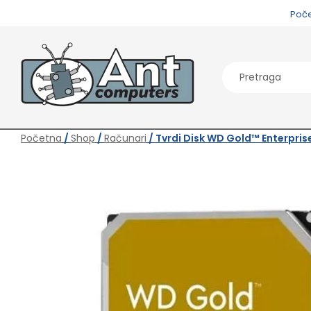
Poč
Početna
/
Shop
/
Računari
/ Tvrdi Disk WD Gold™ Enterpris