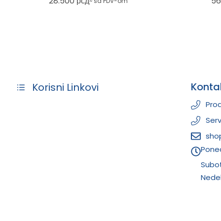
28.500
рсд
56
~ sa PDV-om
ref.
Konta
Korisni Linkovi
Prod
Serv
sho
Poned
Subo
Nedel