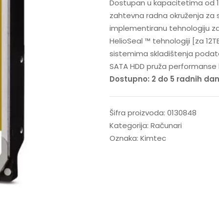
Dostupan u kapacitetima od 1
zahtevna radna okruženja za s
implementiranu tehnologiju zašt
HelioSeal ™ tehnologiji [za 12
sistemima skladištenja podata
SATA HDD pruža performanse k
Dostupno: 2 do 5 radnih da
Šifra proizvoda:
0130848
Kategorija:
Računari
Oznaka:
Kimtec