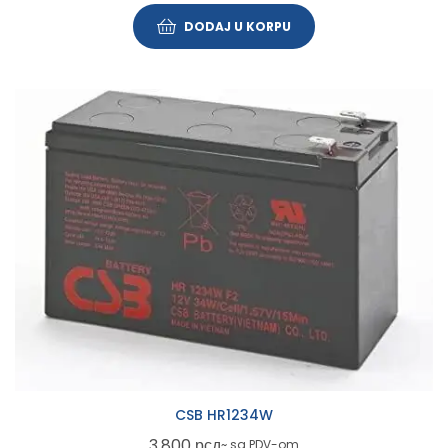
DODAJ U KORPU
CSB HR1234W
3.800
рсд
~ sa PDV-om