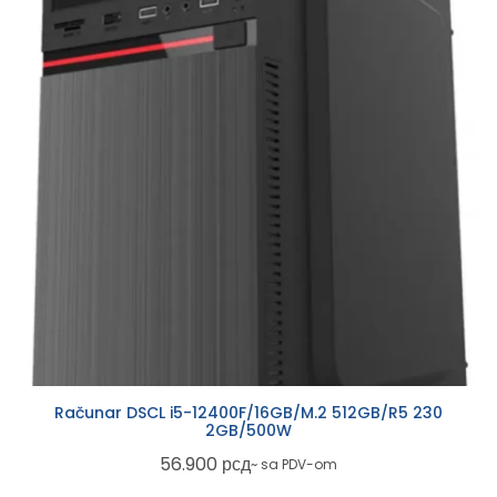
Računar DSCL i5-12400F/16GB/M.2 512GB/R5 230
2GB/500W
56.900
рсд
~ sa PDV-om