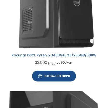
Računar DSCL Ryzen 5 3400G/8GB/256GB/500W
33.500
рсд
~ sa PDV-om
DODAJ U KORPU