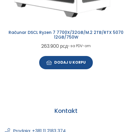
Računar DSCL Ryzen 7 7700X/32GB/M.2 2TB/RTX 5070
12GB/750W
263.900
рсд
~ sa PDV-om
DODAJ U KORPU
Kontakt
Prodaja: +381 11 2183 374