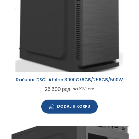
Računar DSCL Athlon 3000G/8GB/256GB/500W
25.800
рсд
~ sa PDV-om
DODAJ U KORPU