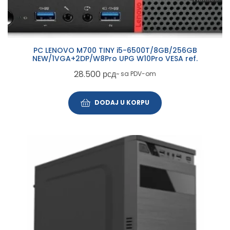
PC LENOVO M700 TINY i5-6500T/8GB/256GB
NEW/1VGA+2DP/W8Pro UPG W10Pro VESA ref.
28.500
рсд
~ sa PDV-om
DODAJ U KORPU