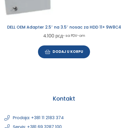
DELL OEM Adapter 2.5″ na 3.5″ nosac za HDD 11+ 9W8C4
4.100
рсд
~ sa PDV-om
DODAJ U KORPU
Kontakt
Prodaja: +381 11 2183 374
Servis: +381 69 3287 100