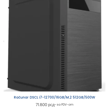
Računar DSCL i7-12700/16GB/M.2 512GB/500W
71.800
рсд
~ sa PDV-om