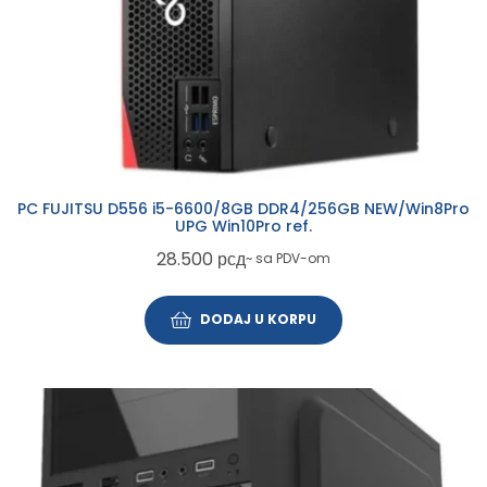
PC FUJITSU D556 i5-6600/8GB DDR4/256GB NEW/Win8Pro
UPG Win10Pro ref.
28.500
рсд
~ sa PDV-om
DODAJ U KORPU