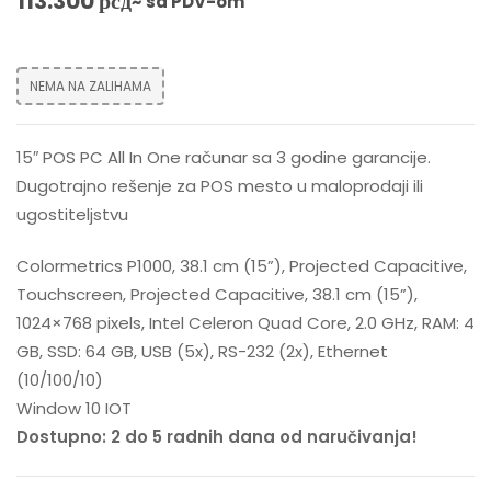
113.300
рсд
~ sa PDV-om
NEMA NA ZALIHAMA
15″ POS PC All In One računar sa 3 godine garancije.
Dugotrajno rešenje za POS mesto u maloprodaji ili
ugostiteljstvu
Colormetrics P1000, 38.1 cm (15”), Projected Capacitive,
Touchscreen, Projected Capacitive, 38.1 cm (15”),
1024×768 pixels, Intel Celeron Quad Core, 2.0 GHz, RAM: 4
GB, SSD: 64 GB, USB (5x), RS-232 (2x), Ethernet
(10/100/10)
Window 10 IOT
Dostupno: 2 do 5 radnih dana od naručivanja!