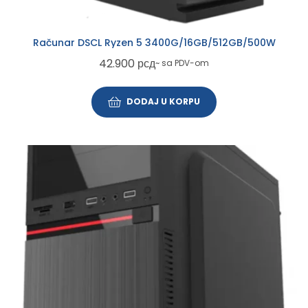
Računar DSCL Ryzen 5 3400G/16GB/512GB/500W
42.900
рсд
~ sa PDV-om
DODAJ U KORPU