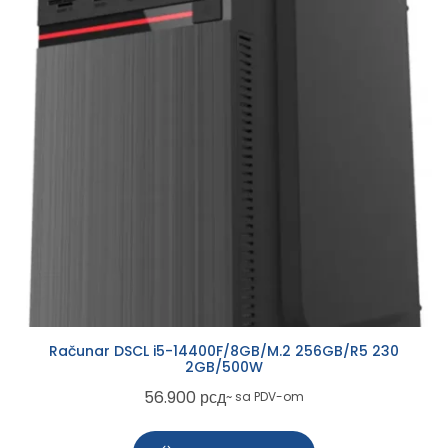
Računar DSCL i5-14400F/8GB/M.2 256GB/R5 230
2GB/500W
56.900
рсд
~ sa PDV-om