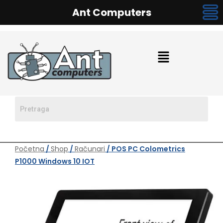
Ant Computers
Početna
/
Shop
/
Računari
/ POS PC Colometrics
P1000 Windows 10 IOT