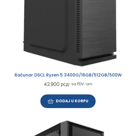
Računar DSCL Ryzen 5 3400G/16GB/512GB/500W
42.900
рсд
~ sa PDV-om
DODAJ U KORPU