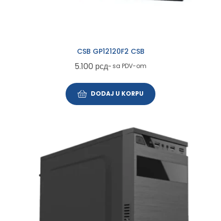
CSB GP12120F2 CSB
5.100
рсд
~ sa PDV-om
DODAJ U KORPU