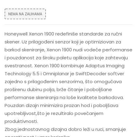
NEMA NA ZALIHAMA
Honeywell Xenon 1900 redefiniše standarde za ručni
skener. Uz prilagođeni senzor koji je optimiziovan za
barkod skeniranje, Xenon 1900 nudi vodeće performanse
i pouzdanost za široku paletu aplikacija koje zahtevaju
svestranost. Xenon 1900 kombinuje Adaptus Imaging
Technology 5.5 i Omniplanar je SwiftDecoder softver
zajedno s prilagođenim senzorima, što omogućava
proširenu dubinu polja, brže čitanje i poboljšane
performanse skeniranja na loše kvalitete barkodova.
Pouzdan dizajn minimizira prazan hod i poboljšava
upotrebljivost,što je rezultiralo povećanjem
produktivnosti.
Zbog jednostavnog dizajna dobro leži u ruci, smanjuje