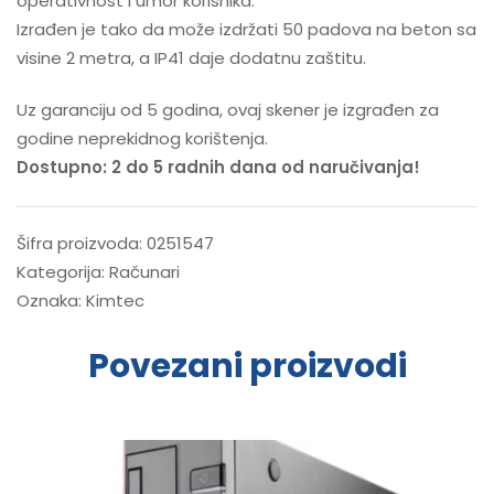
operativnost i umor korisnika.
Izrađen je tako da može izdržati 50 padova na beton sa
visine 2 metra, a IP41 daje dodatnu zaštitu.
Uz garanciju od 5 godina, ovaj skener je izgrađen za
godine neprekidnog korištenja.
Dostupno: 2 do 5 radnih dana od naručivanja!
Šifra proizvoda:
0251547
Kategorija:
Računari
Oznaka:
Kimtec
Povezani proizvodi