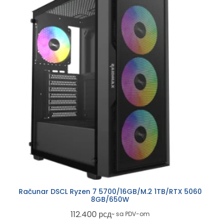
Računar DSCL Ryzen 7 5700/16GB/M.2 1TB/RTX 5060
8GB/650W
112.400
рсд
~ sa PDV-om