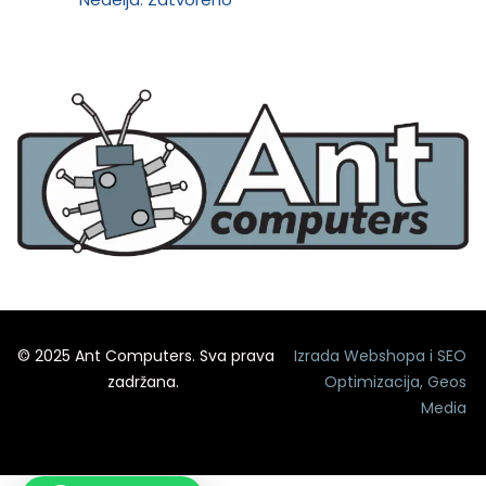
© 2025 Ant Computers. Sva prava
Izrada Webshopa
i
SEO
zadržana.
Optimizacija
,
Geos
Media