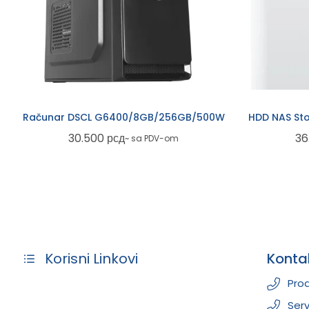
Računar DSCL G6400/8GB/256GB/500W
HDD NAS Sto
30.500
рсд
36
~ sa PDV-om
Konta
Korisni Linkovi
Prod
Serv