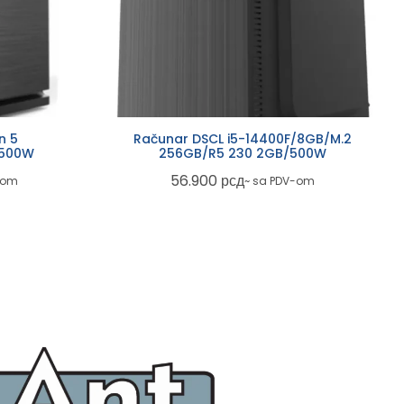
n 5
Računar DSCL i5-14400F/8GB/M.2
/500W
256GB/R5 230 2GB/500W
56.900
рсд
-om
~ sa PDV-om