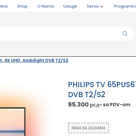
etna
Shop
O Nama
Usluge
Servis
Programir
t, 4K UHD, Ambilight DVB T2/S2
PHILIPS TV 65PUS6
DVB T2/S2
95.300
рсд
~ sa PDV-om
NEMA NA ZALIHAMA