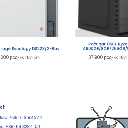
Računar DSCL Ryze
rage Synology DS223j 2-Bay
4600GE/8GB/256GB
.200
рсд
37.900
рсд
~ sa PDV-om
~ sa PDV
kt
aja: +381 11 2183 374
is: +381 69 3287 100