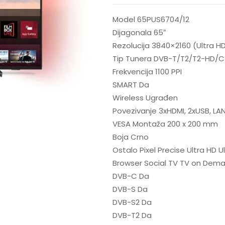
Model 65PUS6704/12
Dijagonala 65″
Rezolucija 3840×2160 (Ultra H
Tip Tunera DVB-T/T2/T2-HD/C
Frekvencija 1100 PPI
SMART Da
Wireless Ugrađen
Povezivanje 3xHDMI, 2xUSB, LAN, 
VESA Montaža 200 x 200 mm
Boja Crno
Ostalo Pixel Precise Ultra HD 
Browser Social TV TV on Dem
DVB-C Da
DVB-S Da
DVB-S2 Da
DVB-T2 Da