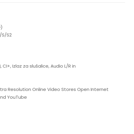
D)
/S/S2
CI+, Izlaz za slušalice, Audio L/R in
Ultra Resolution Online Video Stores Open Internet
and YouTube