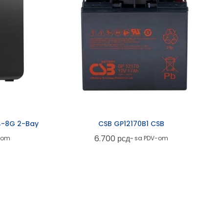
4-8G 2-Bay
CSB GP12170B1 CSB
6.700
рсд
-om
~ sa PDV-om