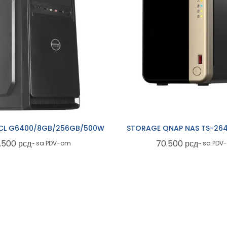
SCL G6400/8GB/256GB/500W
STORAGE QNAP NAS TS-26
.500
рсд
70.500
рсд
~ sa PDV-om
~ sa PDV