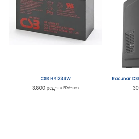
CSB HR1234W
Računar D
3.800
рсд
30
~ sa PDV-om