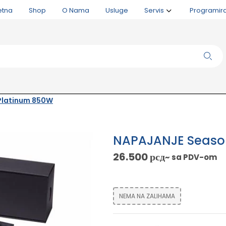
etna
Shop
O Nama
Usluge
Servis
Programir
Platinum 850W
NAPAJANJE Seaso
26.500
рсд
~ sa PDV-om
NEMA NA ZALIHAMA