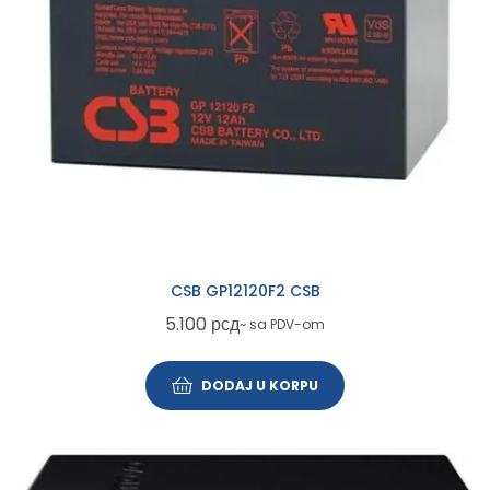
CSB GP12120F2 CSB
5.100
рсд
~ sa PDV-om
DODAJ U KORPU