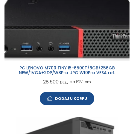
PC LENOVO M700 TINY i5-6500T/8GB/256GB
NEW/1VGA+2DP/W8Pro UPG W10Pro VESA ref.
28.500
рсд
~ sa PDV-om
DODAJ U KORPU