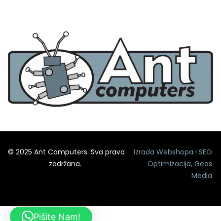
© 2025 Ant Computers. Sva prava
Izrada Webshopa
i
SEO
zadržana.
Optimizacija
,
Geos
Media
Pišite Nam!