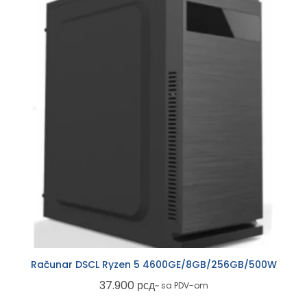
Računar DSCL Ryzen 5 4600GE/8GB/256GB/500W
37.900
рсд
~ sa PDV-om