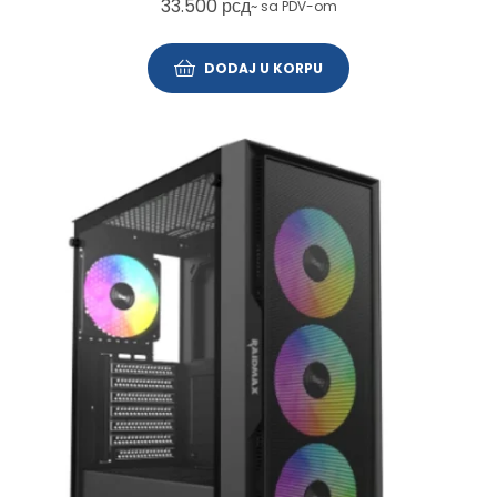
33.500
рсд
~ sa PDV-om
DODAJ U KORPU