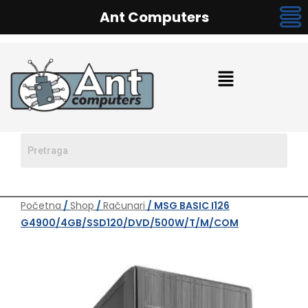
Ant Computers
Početna
/
Shop
/
Računari
/ MSG BASIC I126
G4900/4GB/SSD120/DVD/500W/T/M/COM