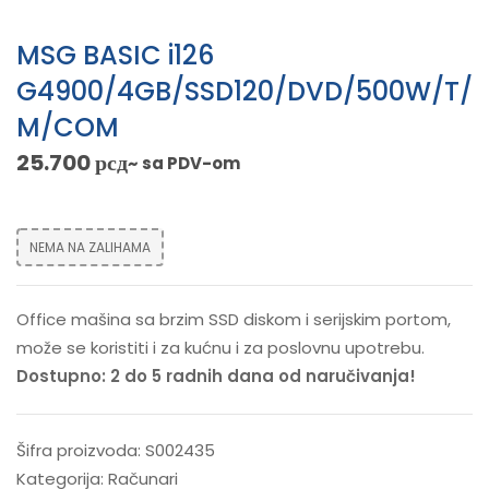
MSG BASIC i126
G4900/4GB/SSD120/DVD/500W/T/
M/COM
25.700
рсд
~ sa PDV-om
NEMA NA ZALIHAMA
Office mašina sa brzim SSD diskom i serijskim portom,
može se koristiti i za kućnu i za poslovnu upotrebu.
Dostupno: 2 do 5 radnih dana od naručivanja!
Šifra proizvoda:
S002435
Kategorija:
Računari