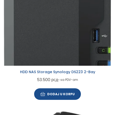
HDD NAS Storage Synology DS223 2-Bay
53.500
рсд
~ sa PDV-om
DODAJ U KORPU