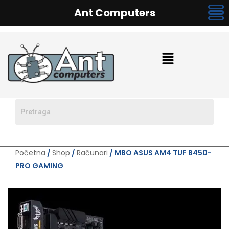
Ant Computers
Početna
/
Shop
/
Računari
/ MBO ASUS AM4 TUF B450-
PRO GAMING