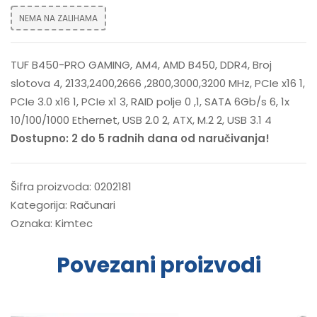
NEMA NA ZALIHAMA
TUF B450-PRO GAMING, AM4, AMD B450, DDR4, Broj
slotova 4, 2133,2400,2666 ,2800,3000,3200 MHz, PCIe x16 1,
PCIe 3.0 x16 1, PCIe x1 3, RAID polje 0 ,1, SATA 6Gb/s 6, 1x
10/100/1000 Ethernet, USB 2.0 2, ATX, M.2 2, USB 3.1 4
Dostupno: 2 do 5 radnih dana od naručivanja!
Šifra proizvoda:
0202181
Kategorija:
Računari
Oznaka:
Kimtec
Povezani proizvodi