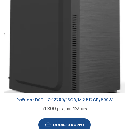
Računar DSCL i7-12700/16GB/M.2 512GB/500W
71.800
рсд
~ sa PDV-om
DODAJ U KORPU