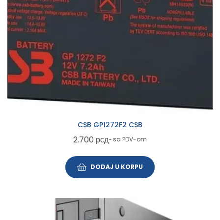
CSB GP1272F2 CSB
2.700
рсд
~ sa PDV-om
DODAJ U KORPU