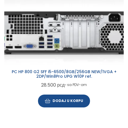
PC HP 800 G2 SFF i5-6500/8GB/256GB NEW/1VGA +
2DP/Win8Pro UPG W10P ref.
28.500
рсд
~ sa PDV-om
DODAJ U KORPU