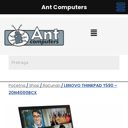
Ant Computers
Početna
/
Shop
/
Računari
/ LENOVO THINKPAD T590 –
20N4000BCX