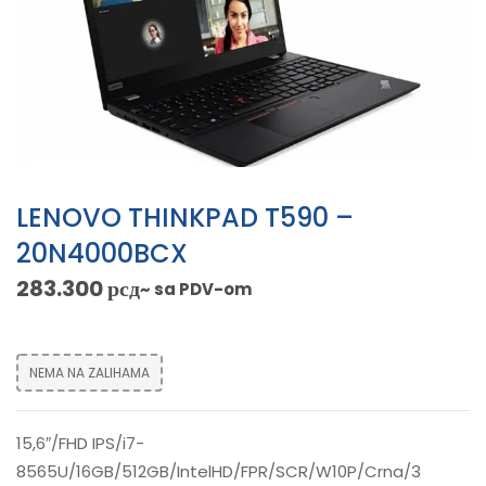
LENOVO THINKPAD T590 –
20N4000BCX
283.300
рсд
~ sa PDV-om
NEMA NA ZALIHAMA
15,6″/FHD IPS/i7-
8565U/16GB/512GB/IntelHD/FPR/SCR/W10P/Crna/3