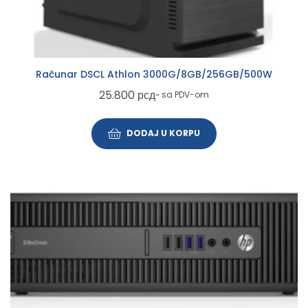
Računar DSCL Athlon 3000G/8GB/256GB/500W
25.800
рсд
~ sa PDV-om
DODAJ U KORPU