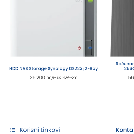
Računar
HDD NAS Storage Synology DS223j 2-Bay
256
36.200
рсд
56
~ sa PDV-om
Konta
Korisni Linkovi