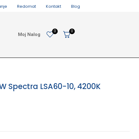
anje
Redomat
Kontakt
Blog
0
0
Moj Nalog
10W Spectra LSA60-10, 4200K