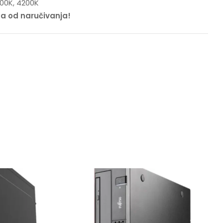
200K, 4200K
na od naručivanja!