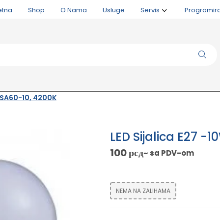
etna
Shop
O Nama
Usluge
Servis
Programir
 LSA60-10, 4200K
LED Sijalica E27 -
100
рсд
~ sa PDV-om
NEMA NA ZALIHAMA