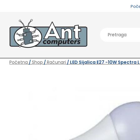
Poč
Početna
/
Shop
/
Računari
/ LED Sijalica E27 -10W Spectra