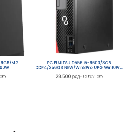
16GB/M.2
PC FUJITSU D556 i5-6600/8GB
500W
DDR4/256GB NEW/Win8Pro UPG Win10Pro
ref.
28.500
рсд
-om
~ sa PDV-om