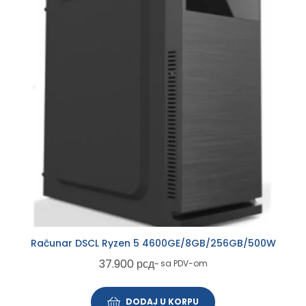
Računar DSCL Ryzen 5 4600GE/8GB/256GB/500W
37.900
рсд
~ sa PDV-om
DODAJ U KORPU