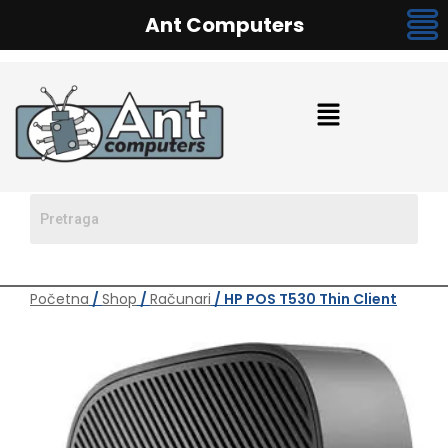
Ant Computers
Početna
/
Shop
/
Računari
/ HP POS T530 Thin Client