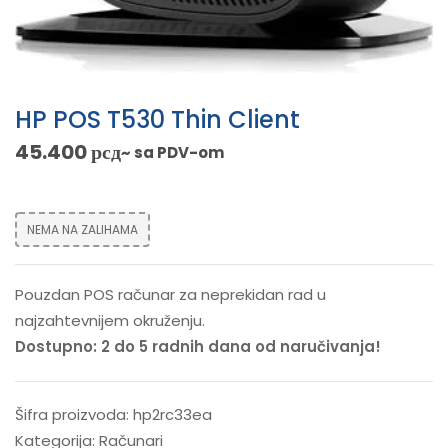
HP POS T530 Thin Client
45.400
рсд
~ sa PDV-om
NEMA NA ZALIHAMA
Pouzdan POS računar za neprekidan rad u
najzahtevnijem okruženju.
Dostupno: 2 do 5 radnih dana od naručivanja!
Šifra proizvoda:
hp2rc33ea
Kategorija:
Računari