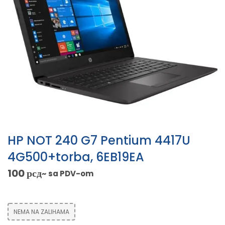
HP NOT 240 G7 Pentium 4417U
4G500+torba, 6EB19EA
100
рсд
~ sa PDV-om
NEMA NA ZALIHAMA