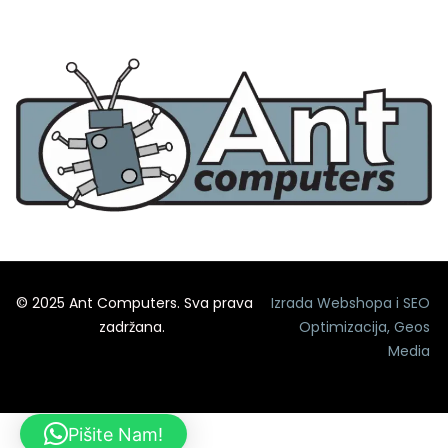
© 2025 Ant Computers. Sva prava
Izrada Webshopa
i
SEO
zadržana.
Optimizacija
,
Geos
Media
Pišite Nam!