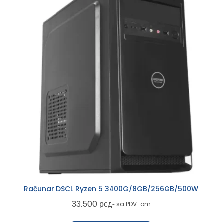
Računar DSCL Ryzen 5 3400G/8GB/256GB/500W
33.500
рсд
~ sa PDV-om