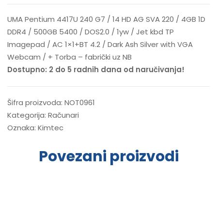
UMA Pentium 4417U 240 G7 / 14 HD AG SVA 220 / 4GB 1D
DDR4 / 500GB 5400 / DOS2.0 / 1yw / Jet kbd TP
Imagepad / AC 1×1+BT 4.2 / Dark Ash Silver with VGA
Webcam / + Torba – fabrički uz NB
Dostupno: 2 do 5 radnih dana od naručivanja!
Šifra proizvoda:
NOT0961
Kategorija:
Računari
Oznaka:
Kimtec
Povezani proizvodi